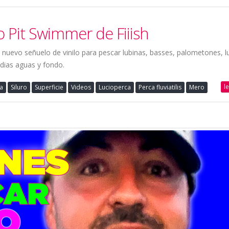
 Pit Swimmer de Fiiish
nuevo señuelo de vinilo para pescar lubinas, basses, palometones, luc
edias aguas y fondo.
l
a
Siluro
Superficie
Videos
Lucioperca
Perca fluviatilis
Mero