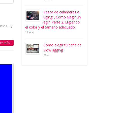
Pesca de calamares a
Eging: ¿Como elegir un
egi?. Parte 2. Eligiendo
ios... y
el color y el tamaño adecuado.
19 nov
eer más...
Cómo elegir tú caña de
Slow Jigging
06 abr