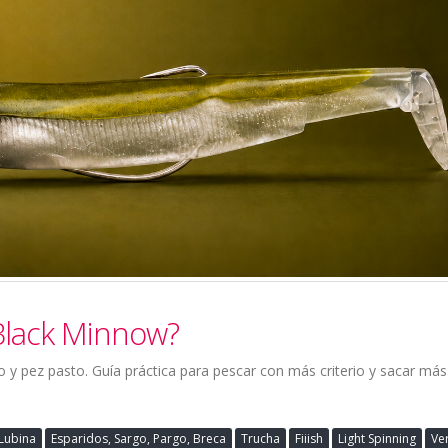
 Black Minnow?
o y pez pasto. Guía práctica para pescar con más criterio y sacar más
Lubina
Esparidos, Sargo, Pargo, Breca
Trucha
Fiiish
Light Spinning
Ver