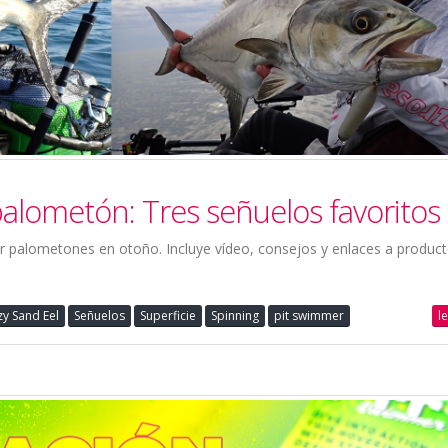
palometón: Tres señuelos favoritos
 palometones en otoño. Incluye vídeo, consejos y enlaces a producto
l
zy Sand Eel
Señuelos
Superficie
Spinning
pit swimmer