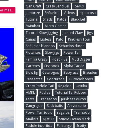
Gan Craft
Crazy Sand Eel
Iberux
eer más...
Jumprize
Señuelos
Videos
elpezrosa
Tutorial
Shads
Patos
Black Eel
Swimbait
Micro Gamer
Tutorial Slow Jigging
Jointed Claw
Jigs
Cañas
Lipless
Pato
Pink Fish Tour
Señuelos blandos
Señuelos duros
Flotantes
Slow Jigs
Power Tail
Familia Crazy
Float Plus
Mud Digger
Carretes
Fishbook
Alpha Tackle
Slow Jig
Catalogos
Babyface
Breaden
Paseantes
Concursos
Flurocarbonos
Crazy Paddle Tail
Regalos
Unitika
HMKL
Pudlee
Tutorial Tai Rubber
Xesta
Trenzados
Jerkbaits duros
Cangrejos
Stick baits
Aniversario
Power Tail Squid
regalos
Trenzado
Análisis
Ajist TZ
Studio Ocean Mark
Paddle invertida
Fullrange
Scotty