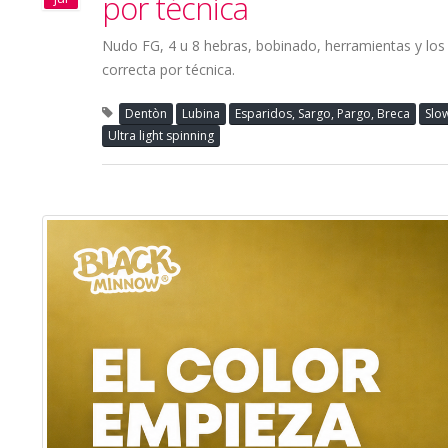
por técnica
Nudo FG, 4 u 8 hebras, bobinado, herramientas y los e
correcta por técnica.
Dentòn
Lubina
Esparidos, Sargo, Pargo, Breca
Slow
Ultra light spinning