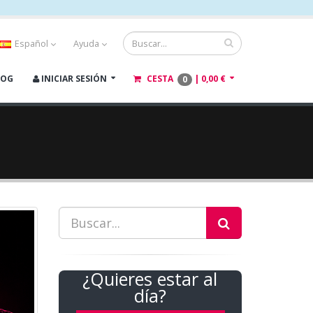
Español
Ayuda
LOG
INICIAR SESIÓN
CESTA
|
0,00 €
0
¿Quieres estar al
día?