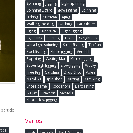
Spinning
Jigging
Light Spinning
Spinning Ligero
Slow jigging
Spinning
Jerking
Currican
Ajing
Walking the dog
twiching
Tai Rubber
Eging
Superficie
Light Jigging
Jigcasting
Casting
Texas
Weightless
Ultra light spinning
Streetfishing
Tip Run
Rockfishing
Shore jigging
Vertical
Popping
Casting Mar
Micro jigging
Super Ligh Jigging
slow jigging
Wacky
Free Rig
Carolina
Drop Shot
Volee
Metal Ika
split shot
Darting
Damikirig
Shore game
Rock shore
Baitcasting
Ika jet
Traction
Serviola
Shore Slow Jigging
 partido
Varios
tical
Fiiish
Tailwalk
Black Minnow