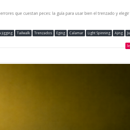
rrores que cuestan peces: la guía para usar bien el trenzado y elegir 
 jigging
Tailwalk
Trenzados
Eging
Calamar
Light Spinning
Ajing
Ju
l