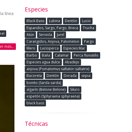
Especies
la línea
Black Bass
Lubina
Dentòn
Lucio
Esparidos, Sargo, Pargo, Breca
Trucha
rel
Atún
Serviola
Jurel
Carangidos, Anjova, Palometon
Pargo
eer más...
Mero
Lucioperca
Especies Mar
Barbo
Baila
Calamar
Perca fluviatilis
Especies agua dulce
Abadejo
anjova (Pomatomus saltator-saltatrix)
Bacoreta
Dentón
Dorada
sepia
bonito (Sarda sarda)
algarín (Belone Belone)
Siluro
espetón (Sphyraena sphyraena)
black bass
Técnicas