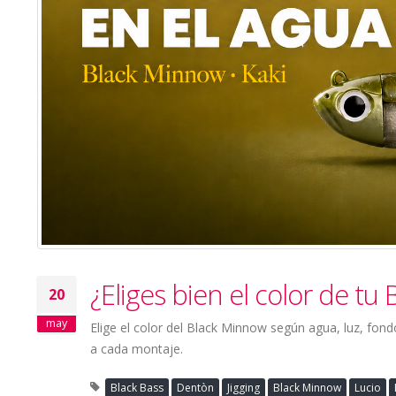
¿Eliges bien el color de tu
20
may
Elige el color del Black Minnow según agua, luz, fond
a cada montaje.
Black Bass
Dentòn
Jigging
Black Minnow
Lucio