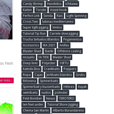
Candy Shrimp
Hundidos
Ichikawa
Kaiten
Torzite
Assist hook
Perfect Link
Sonda
Rais
Light Spinning
Cross Two
lubinas mediterraneo
Super ligth jigging
Vinilos
Tutorial Tip Run
Carrete slow jigging
Trucha Señuelos Blandos
Pegamentos
Accesorios
IKA 2021
Anillas
Blaster Shad
Bariki
Offshore casting
Anzuelo
Hi TIDE
Master Shad
s Fiiish
Deep liner
Polyester
10FTU
Kattobi Bou
Crankbaits
Poppers
Ropa
Cajas
Jerkbaits blandos
Grubs
eer más...
Riñonera
Spinnerbaits
Spinnerbait y buzzerbaits
Hèlices
Kayak
swimbaits
nudos
poliester
Petit Bomber
Nexus
TEROTERO
ten feet under
Tutorial Shore Jigging
Chema San Martin
Alberto Burundarena