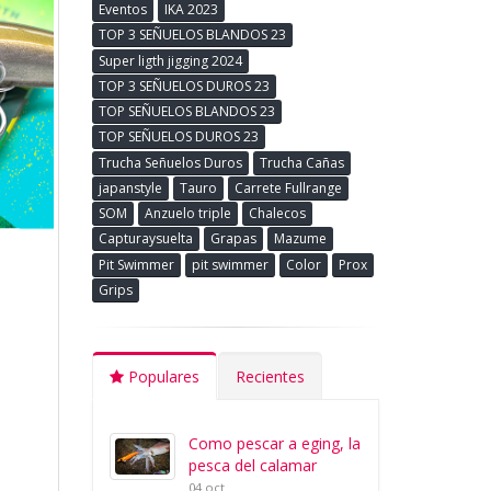
Eventos
IKA 2023
TOP 3 SEÑUELOS BLANDOS 23
Super ligth jigging 2024
TOP 3 SEÑUELOS DUROS 23
TOP SEÑUELOS BLANDOS 23
TOP SEÑUELOS DUROS 23
Trucha Señuelos Duros
Trucha Cañas
japanstyle
Tauro
Carrete Fullrange
SOM
Anzuelo triple
Chalecos
Capturaysuelta
Grapas
Mazume
Pit Swimmer
pit swimmer
Color
Prox
Grips
Populares
Recientes
Como pescar a eging, la
pesca del calamar
04 oct