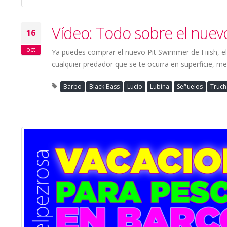
Vídeo: Todo sobre el nuevo
16
oct
Ya puedes comprar el nuevo Pit Swimmer de Fiiish, el 
cualquier predador que se te ocurra en superficie, m
Barbo
Black Bass
Lucio
Lubina
Señuelos
Truch