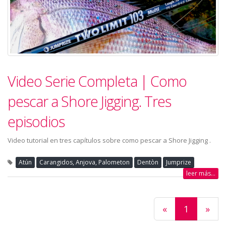
Video Serie Completa | Como
pescar a Shore Jigging. Tres
episodios
Video tutorial en tres capítulos sobre como pescar a Shore Jigging .
Atún
Carangidos, Anjova, Palometon
Dentòn
Jumprize
leer más...
«
1
»