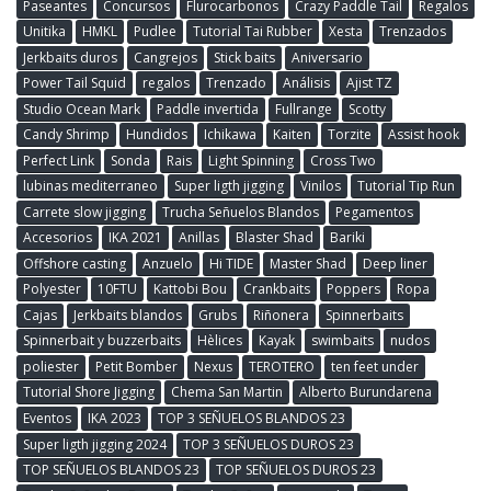
Paseantes
Concursos
Flurocarbonos
Crazy Paddle Tail
Regalos
Unitika
HMKL
Pudlee
Tutorial Tai Rubber
Xesta
Trenzados
Jerkbaits duros
Cangrejos
Stick baits
Aniversario
Power Tail Squid
regalos
Trenzado
Análisis
Ajist TZ
Studio Ocean Mark
Paddle invertida
Fullrange
Scotty
Candy Shrimp
Hundidos
Ichikawa
Kaiten
Torzite
Assist hook
Perfect Link
Sonda
Rais
Light Spinning
Cross Two
lubinas mediterraneo
Super ligth jigging
Vinilos
Tutorial Tip Run
Carrete slow jigging
Trucha Señuelos Blandos
Pegamentos
Accesorios
IKA 2021
Anillas
Blaster Shad
Bariki
Offshore casting
Anzuelo
Hi TIDE
Master Shad
Deep liner
Polyester
10FTU
Kattobi Bou
Crankbaits
Poppers
Ropa
Cajas
Jerkbaits blandos
Grubs
Riñonera
Spinnerbaits
Spinnerbait y buzzerbaits
Hèlices
Kayak
swimbaits
nudos
poliester
Petit Bomber
Nexus
TEROTERO
ten feet under
Tutorial Shore Jigging
Chema San Martin
Alberto Burundarena
Eventos
IKA 2023
TOP 3 SEÑUELOS BLANDOS 23
Super ligth jigging 2024
TOP 3 SEÑUELOS DUROS 23
TOP SEÑUELOS BLANDOS 23
TOP SEÑUELOS DUROS 23