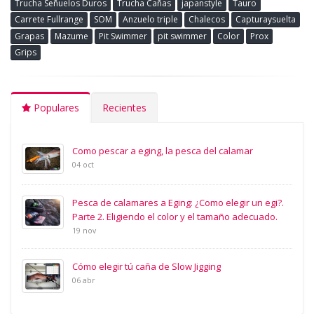
Trucha Señuelos Duros
Trucha Cañas
japanstyle
Tauro
Carrete Fullrange
SOM
Anzuelo triple
Chalecos
Capturaysuelta
Grapas
Mazume
Pit Swimmer
pit swimmer
Color
Prox
Grips
Populares
Recientes
Como pescar a eging, la pesca del calamar
04 oct
Pesca de calamares a Eging: ¿Como elegir un egi?.
Parte 2. Eligiendo el color y el tamaño adecuado.
19 nov
Cómo elegir tú caña de Slow Jigging
06 abr