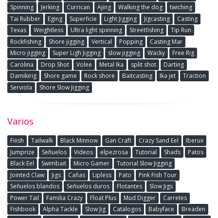
Spinning
Jerking
Currican
Ajing
Walking the dog
twiching
Tai Rubber
Eging
Superficie
Light Jigging
Jigcasting
Casting
Texas
Weightless
Ultra light spinning
Streetfishing
Tip Run
Rockfishing
Shore jigging
Vertical
Popping
Casting Mar
Micro jigging
Super Ligh Jigging
slow jigging
Wacky
Free Rig
Carolina
Drop Shot
Volee
Metal Ika
split shot
Darting
Damikirig
Shore game
Rock shore
Baitcasting
Ika jet
Traction
Serviola
Shore Slow Jigging
Varios
Fiiish
Tailwalk
Black Minnow
Gan Craft
Crazy Sand Eel
Iberux
Jumprize
Señuelos
Videos
elpezrosa
Tutorial
Shads
Patos
Black Eel
Swimbait
Micro Gamer
Tutorial Slow Jigging
Jointed Claw
Jigs
Cañas
Lipless
Pato
Pink Fish Tour
Señuelos blandos
Señuelos duros
Flotantes
Slow Jigs
Power Tail
Familia Crazy
Float Plus
Mud Digger
Carretes
Fishbook
Alpha Tackle
Slow Jig
Catalogos
Babyface
Breaden