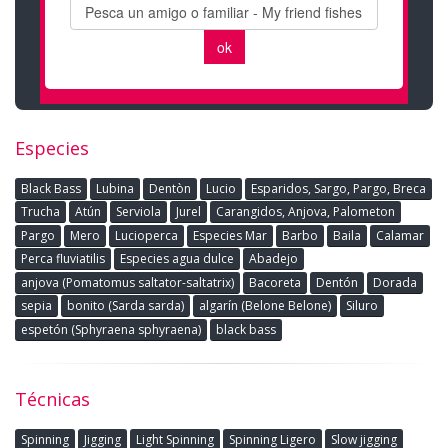
Especies
Black Bass
Lubina
Dentòn
Lucio
Esparidos, Sargo, Pargo, Breca
Trucha
Atún
Serviola
Jurel
Carangidos, Anjova, Palometon
Pargo
Mero
Lucioperca
Especies Mar
Barbo
Baila
Calamar
Perca fluviatilis
Especies agua dulce
Abadejo
anjova (Pomatomus saltator-saltatrix)
Bacoreta
Dentón
Dorada
sepia
bonito (Sarda sarda)
algarín (Belone Belone)
Siluro
espetón (Sphyraena sphyraena)
black bass
Técnicas
Spinning
Jigging
Light Spinning
Spinning Ligero
Slow jigging