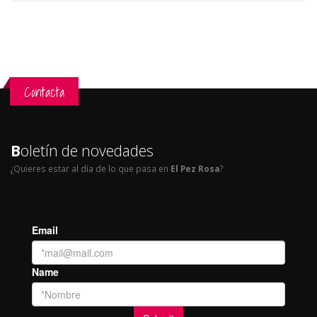
Contacta
B
oletín de novedades
¿Quieres estar al día de lo que pasa en
El Pez Rosa
?