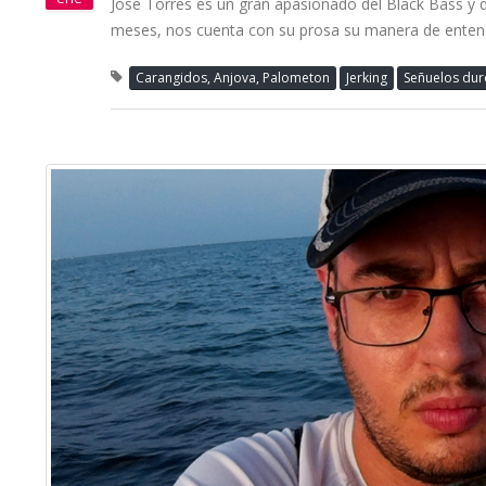
José Torres es un gran apasionado del Black Bass y 
meses, nos cuenta con su prosa su manera de entend
Carangidos, Anjova, Palometon
Jerking
Señuelos dur