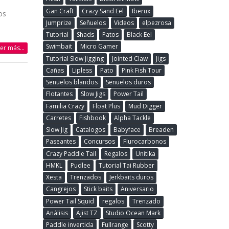
Gan Craft
Crazy Sand Eel
Iberux
os
Jumprize
Señuelos
Videos
elpezrosa
Tutorial
Shads
Patos
Black Eel
Swimbait
Micro Gamer
eer más...
Tutorial Slow Jigging
Jointed Claw
Jigs
Cañas
Lipless
Pato
Pink Fish Tour
Señuelos blandos
Señuelos duros
Flotantes
Slow Jigs
Power Tail
Familia Crazy
Float Plus
Mud Digger
Carretes
Fishbook
Alpha Tackle
Slow Jig
Catalogos
Babyface
Breaden
Paseantes
Concursos
Flurocarbonos
Crazy Paddle Tail
Regalos
Unitika
HMKL
Pudlee
Tutorial Tai Rubber
Xesta
Trenzados
Jerkbaits duros
Cangrejos
Stick baits
Aniversario
Power Tail Squid
regalos
Trenzado
Análisis
Ajist TZ
Studio Ocean Mark
Paddle invertida
Fullrange
Scotty