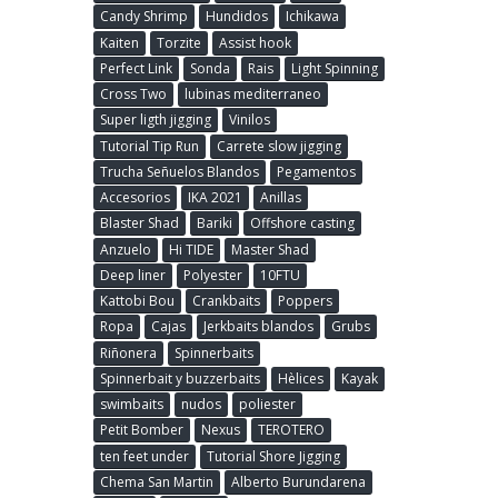
Candy Shrimp
Hundidos
Ichikawa
Kaiten
Torzite
Assist hook
Perfect Link
Sonda
Rais
Light Spinning
Cross Two
lubinas mediterraneo
Super ligth jigging
Vinilos
Tutorial Tip Run
Carrete slow jigging
Trucha Señuelos Blandos
Pegamentos
Accesorios
IKA 2021
Anillas
Blaster Shad
Bariki
Offshore casting
Anzuelo
Hi TIDE
Master Shad
Deep liner
Polyester
10FTU
Kattobi Bou
Crankbaits
Poppers
Ropa
Cajas
Jerkbaits blandos
Grubs
Riñonera
Spinnerbaits
Spinnerbait y buzzerbaits
Hèlices
Kayak
swimbaits
nudos
poliester
Petit Bomber
Nexus
TEROTERO
ten feet under
Tutorial Shore Jigging
Chema San Martin
Alberto Burundarena