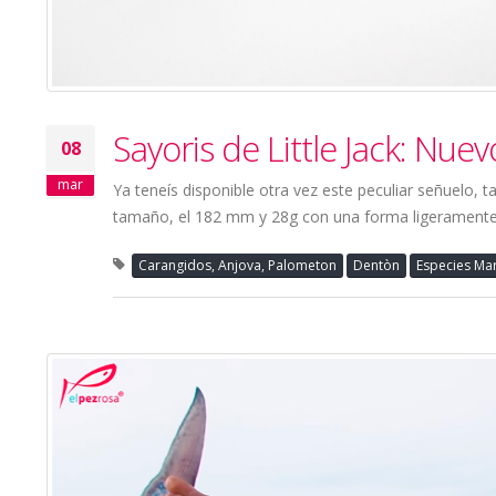
Sayoris de Little Jack: Nu
08
mar
Ya teneís disponible otra vez este peculiar señuelo
tamaño, el 182 mm y 28g con una forma ligeramente d
Carangidos, Anjova, Palometon
Dentòn
Especies Ma