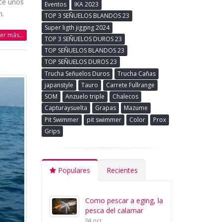
ace unos
Eventos
IKA 2023
n.
TOP 3 SEÑUELOS BLANDOS 23
Super ligth jigging 2024
eer más...
TOP 3 SEÑUELOS DUROS 23
TOP SEÑUELOS BLANDOS 23
TOP SEÑUELOS DUROS 23
Trucha Señuelos Duros
Trucha Cañas
japanstyle
Tauro
Carrete Fullrange
SOM
Anzuelo triple
Chalecos
Capturaysuelta
Grapas
Mazume
Pit Swimmer
pit swimmer
Color
Prox
Grips
Populares
Recientes
Como pescar a eging, la
pesca del calamar
04 oct