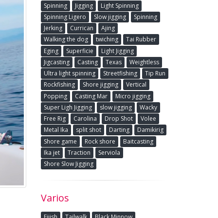
Spinning
Jigging
Light Spinning
Spinning Ligero
Slow jigging
Spinning
Jerking
Currican
Ajing
Walking the dog
twiching
Tai Rubber
Eging
Superficie
Light Jigging
Jigcasting
Casting
Texas
Weightless
Ultra light spinning
Streetfishing
Tip Run
Rockfishing
Shore jigging
Vertical
Popping
Casting Mar
Micro jigging
Super Ligh Jigging
slow jigging
Wacky
Free Rig
Carolina
Drop Shot
Volee
Metal Ika
split shot
Darting
Damikirig
Shore game
Rock shore
Baitcasting
Ika jet
Traction
Serviola
Shore Slow Jigging
Varios
Fiiish
Tailwalk
Black Minnow