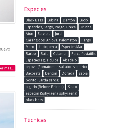
Especies
Black Bass
Lubina
Dentòn
Lucio
Esparidos, Sargo, Pargo, Breca
Trucha
Atún
Serviola
Jurel
Carangidos, Anjova, Palometon
Pargo
Mero
Lucioperca
Especies Mar
 nuevo
Barbo
Baila
Calamar
Perca fluviatilis
Especies agua dulce
Abadejo
anjova (Pomatomus saltator-saltatrix)
eer más...
Bacoreta
Dentón
Dorada
sepia
bonito (Sarda sarda)
algarín (Belone Belone)
Siluro
espetón (Sphyraena sphyraena)
black bass
Técnicas