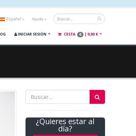
Español
Ayuda
LOG
INICIAR SESIÓN
CESTA
|
0,00 €
0
¿Quieres estar al
día?