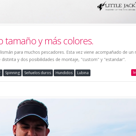
evo tamaño y más colores.
, talismán para muchos pescadores. Esta vez viene acompañado de un
istinta y dos posibilidades de montaje, "custom" y "estandar".
l
r
Spinning
Señuelos duros
Hundidos
Lubina