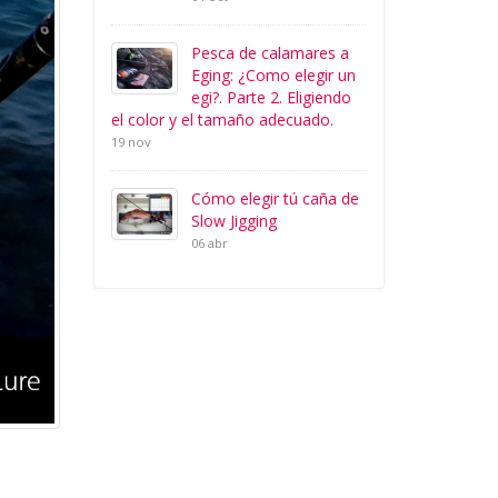
Pesca de calamares a
Eging: ¿Como elegir un
egi?. Parte 2. Eligiendo
el color y el tamaño adecuado.
19 nov
Cómo elegir tú caña de
Slow Jigging
06 abr