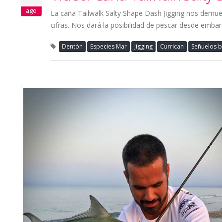
ago
La caña Tailwalk Salty Shape Dash Jigging nos dem
cifras. Nos dará la posibilidad de pescar desde embar
Dentòn
Especies Mar
Jigging
Currican
Señuelos 