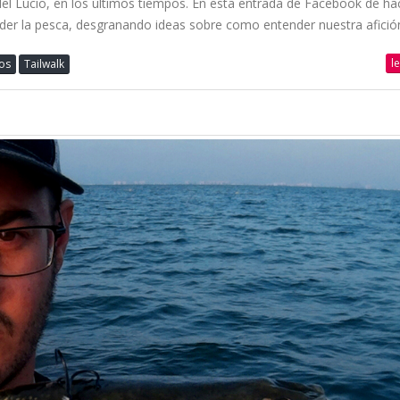
del Lucio, en los últimos tiempos. En esta entrada de Facebook de h
er la pesca, desgranando ideas sobre como entender nuestra afició
l
os
Tailwalk