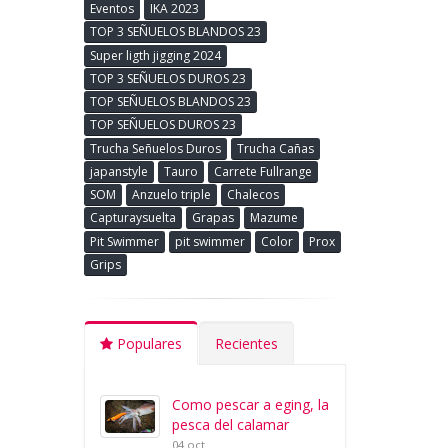
Eventos
IKA 2023
TOP 3 SEÑUELOS BLANDOS 23
Super ligth jigging 2024
TOP 3 SEÑUELOS DUROS 23
TOP SEÑUELOS BLANDOS 23
TOP SEÑUELOS DUROS 23
Trucha Señuelos Duros
Trucha Cañas
japanstyle
Tauro
Carrete Fullrange
SOM
Anzuelo triple
Chalecos
Capturaysuelta
Grapas
Mazume
Pit Swimmer
pit swimmer
Color
Prox
Grips
Populares
Recientes
Como pescar a eging, la
pesca del calamar
04 oct