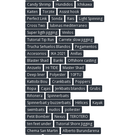
Candy Shrimp
Hundidos
Ichikawa
Kaiten
Torzite
Assist hook
Perfect Link
Sonda
Rais
Light Spinning
Cross Two
lubinas mediterraneo
Super ligth jigging
Vinilos
Tutorial Tip Run
Carrete slow jigging
Trucha Señuelos Blandos
Pegamentos
Accesorios
IKA 2021
Anillas
Blaster Shad
Bariki
Offshore casting
Anzuelo
Hi TIDE
Master Shad
Deep liner
Polyester
10FTU
Kattobi Bou
Crankbaits
Poppers
Ropa
Cajas
Jerkbaits blandos
Grubs
Riñonera
Spinnerbaits
Spinnerbait y buzzerbaits
Hèlices
Kayak
swimbaits
nudos
poliester
Petit Bomber
Nexus
TEROTERO
ten feet under
Tutorial Shore Jigging
Chema San Martin
Alberto Burundarena