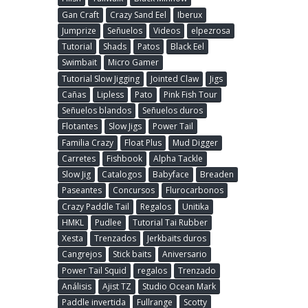
Gan Craft
Crazy Sand Eel
Iberux
Jumprize
Señuelos
Videos
elpezrosa
Tutorial
Shads
Patos
Black Eel
Swimbait
Micro Gamer
Tutorial Slow Jigging
Jointed Claw
Jigs
Cañas
Lipless
Pato
Pink Fish Tour
Señuelos blandos
Señuelos duros
Flotantes
Slow Jigs
Power Tail
Familia Crazy
Float Plus
Mud Digger
Carretes
Fishbook
Alpha Tackle
Slow Jig
Catalogos
Babyface
Breaden
Paseantes
Concursos
Flurocarbonos
Crazy Paddle Tail
Regalos
Unitika
HMKL
Pudlee
Tutorial Tai Rubber
Xesta
Trenzados
Jerkbaits duros
Cangrejos
Stick baits
Aniversario
Power Tail Squid
regalos
Trenzado
Análisis
Ajist TZ
Studio Ocean Mark
Paddle invertida
Fullrange
Scotty