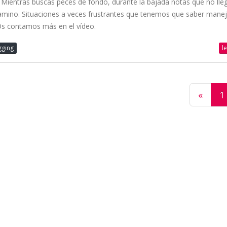
 Mientras buscas peces de fondo, durante la bajada notas que no lleg
 camino. Situaciones a veces frustrantes que tenemos que saber mane
. Os contamos más en el vídeo.
l
gging
«
1