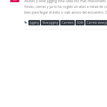
Atunes y slow jigging está cada vez más relacionado.
fondo, cierras y ya lo ha cogido un atún a mitad de
bien para llegar al éxito o salir airoso del encuentro
Jigging
Slow jigging
Carretes
SOM
Carrete slow ji