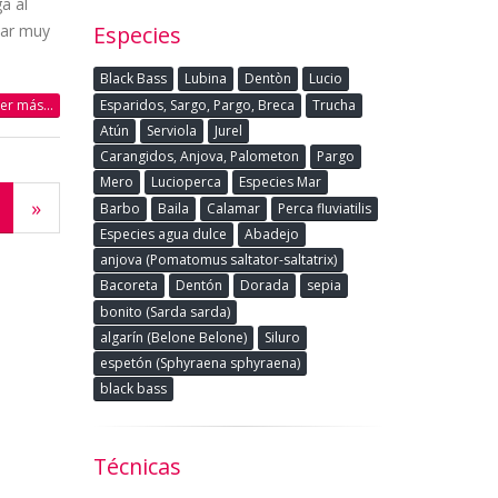
a al
jar muy
Especies
Black Bass
Lubina
Dentòn
Lucio
Esparidos, Sargo, Pargo, Breca
Trucha
eer más...
Atún
Serviola
Jurel
Carangidos, Anjova, Palometon
Pargo
Mero
Lucioperca
Especies Mar
»
Barbo
Baila
Calamar
Perca fluviatilis
Especies agua dulce
Abadejo
anjova (Pomatomus saltator-saltatrix)
Bacoreta
Dentón
Dorada
sepia
bonito (Sarda sarda)
algarín (Belone Belone)
Siluro
espetón (Sphyraena sphyraena)
black bass
Técnicas