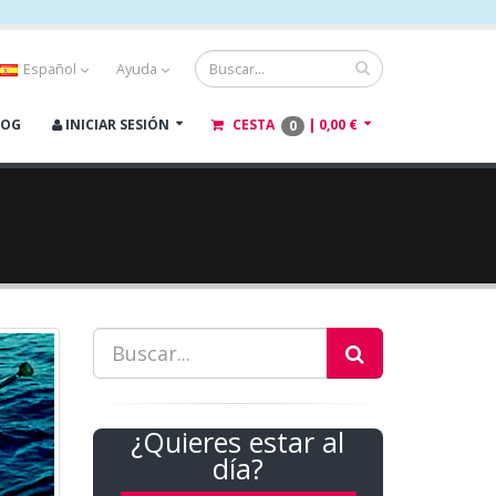
Español
Ayuda
LOG
INICIAR SESIÓN
CESTA
|
0,00 €
0
¿Quieres estar al
día?