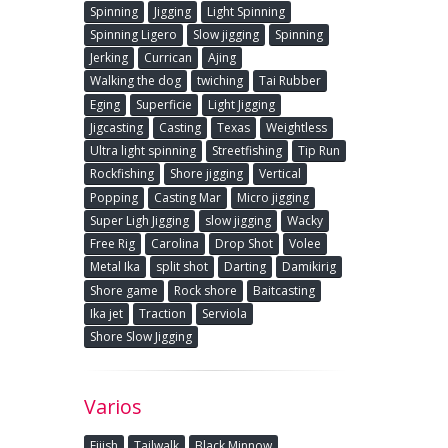
Spinning
Jigging
Light Spinning
Spinning Ligero
Slow jigging
Spinning
Jerking
Currican
Ajing
Walking the dog
twiching
Tai Rubber
Eging
Superficie
Light Jigging
Jigcasting
Casting
Texas
Weightless
Ultra light spinning
Streetfishing
Tip Run
Rockfishing
Shore jigging
Vertical
Popping
Casting Mar
Micro jigging
Super Ligh Jigging
slow jigging
Wacky
Free Rig
Carolina
Drop Shot
Volee
Metal Ika
split shot
Darting
Damikirig
Shore game
Rock shore
Baitcasting
Ika jet
Traction
Serviola
Shore Slow Jigging
Varios
Fiiish
Tailwalk
Black Minnow