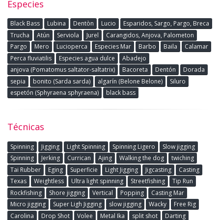
Especies
Black Bass
Lubina
Dentòn
Lucio
Esparidos, Sargo, Pargo, Breca
Trucha
Atún
Serviola
Jurel
Carangidos, Anjova, Palometon
Pargo
Mero
Lucioperca
Especies Mar
Barbo
Baila
Calamar
Perca fluviatilis
Especies agua dulce
Abadejo
anjova (Pomatomus saltator-saltatrix)
Bacoreta
Dentón
Dorada
sepia
bonito (Sarda sarda)
algarín (Belone Belone)
Siluro
espetón (Sphyraena sphyraena)
black bass
Técnicas
Spinning
Jigging
Light Spinning
Spinning Ligero
Slow jigging
Spinning
Jerking
Currican
Ajing
Walking the dog
twiching
Tai Rubber
Eging
Superficie
Light Jigging
Jigcasting
Casting
Texas
Weightless
Ultra light spinning
Streetfishing
Tip Run
Rockfishing
Shore jigging
Vertical
Popping
Casting Mar
Micro jigging
Super Ligh Jigging
slow jigging
Wacky
Free Rig
Carolina
Drop Shot
Volee
Metal Ika
split shot
Darting