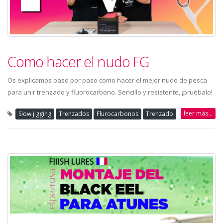
Como hacer el nudo FG
Os explicamos paso por paso como hacer el mejor nudo de pesca
para unir trenzado y fluorocarbono. Sencillo y resistente, ¡pruébalo!
leer más...
Slow jigging
Trenzados
Flurocarbonos
Trenzado