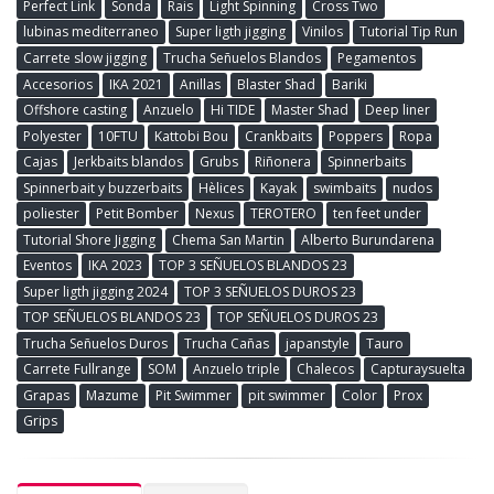
Perfect Link
Sonda
Rais
Light Spinning
Cross Two
lubinas mediterraneo
Super ligth jigging
Vinilos
Tutorial Tip Run
Carrete slow jigging
Trucha Señuelos Blandos
Pegamentos
Accesorios
IKA 2021
Anillas
Blaster Shad
Bariki
Offshore casting
Anzuelo
Hi TIDE
Master Shad
Deep liner
Polyester
10FTU
Kattobi Bou
Crankbaits
Poppers
Ropa
Cajas
Jerkbaits blandos
Grubs
Riñonera
Spinnerbaits
Spinnerbait y buzzerbaits
Hèlices
Kayak
swimbaits
nudos
poliester
Petit Bomber
Nexus
TEROTERO
ten feet under
Tutorial Shore Jigging
Chema San Martin
Alberto Burundarena
Eventos
IKA 2023
TOP 3 SEÑUELOS BLANDOS 23
Super ligth jigging 2024
TOP 3 SEÑUELOS DUROS 23
TOP SEÑUELOS BLANDOS 23
TOP SEÑUELOS DUROS 23
Trucha Señuelos Duros
Trucha Cañas
japanstyle
Tauro
Carrete Fullrange
SOM
Anzuelo triple
Chalecos
Capturaysuelta
Grapas
Mazume
Pit Swimmer
pit swimmer
Color
Prox
Grips