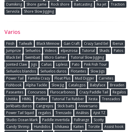
Damikirig
Shore game
Rock shore
Baitcasting
Ika jet
Traction
Serviola
Shore Slow Jigging
Varios
Fiiish
Tailwalk
Black Minnow
Gan Craft
Crazy Sand Eel
Iberux
Jumprize
Señuelos
Videos
elpezrosa
Tutorial
Shads
Patos
Black Eel
Swimbait
Micro Gamer
Tutorial Slow Jigging
Jointed Claw
Jigs
Cañas
Lipless
Pato
Pink Fish Tour
Señuelos blandos
Señuelos duros
Flotantes
Slow Jigs
Power Tail
Familia Crazy
Float Plus
Mud Digger
Carretes
Fishbook
Alpha Tackle
Slow Jig
Catalogos
Babyface
Breaden
Paseantes
Concursos
Flurocarbonos
Crazy Paddle Tail
Regalos
Unitika
HMKL
Pudlee
Tutorial Tai Rubber
Xesta
Trenzados
Jerkbaits duros
Cangrejos
Stick baits
Aniversario
Power Tail Squid
regalos
Trenzado
Análisis
Ajist TZ
Studio Ocean Mark
Paddle invertida
Fullrange
Scotty
Candy Shrimp
Hundidos
Ichikawa
Kaiten
Torzite
Assist hook