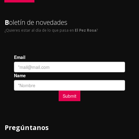
B
oletín de novedades
¿Quieres estar al día de lo que pasa en
El Pez Rosa
?
Pregúntanos