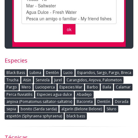
Especies
Black Bass
Lubina
Dentòn
Lucio
Esparidos, Sargo, Pargo, Breca
Trucha
Atún
Serviola
Jurel
Carangidos, Anjova, Palometon
Pargo
Mero
Lucioperca
Especies Mar
Barbo
Baila
Calamar
Perca fluviatilis
Especies agua dulce
Abadejo
anjova (Pomatomus saltator-saltatrix)
Bacoreta
Dentón
Dorada
sepia
bonito (Sarda sarda)
algarín (Belone Belone)
Siluro
espetón (Sphyraena sphyraena)
black bass
Técnicas