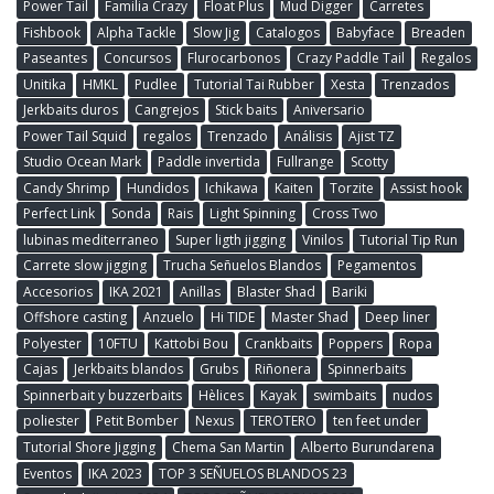
Power Tail
Familia Crazy
Float Plus
Mud Digger
Carretes
Fishbook
Alpha Tackle
Slow Jig
Catalogos
Babyface
Breaden
Paseantes
Concursos
Flurocarbonos
Crazy Paddle Tail
Regalos
Unitika
HMKL
Pudlee
Tutorial Tai Rubber
Xesta
Trenzados
Jerkbaits duros
Cangrejos
Stick baits
Aniversario
Power Tail Squid
regalos
Trenzado
Análisis
Ajist TZ
Studio Ocean Mark
Paddle invertida
Fullrange
Scotty
Candy Shrimp
Hundidos
Ichikawa
Kaiten
Torzite
Assist hook
Perfect Link
Sonda
Rais
Light Spinning
Cross Two
lubinas mediterraneo
Super ligth jigging
Vinilos
Tutorial Tip Run
Carrete slow jigging
Trucha Señuelos Blandos
Pegamentos
Accesorios
IKA 2021
Anillas
Blaster Shad
Bariki
Offshore casting
Anzuelo
Hi TIDE
Master Shad
Deep liner
Polyester
10FTU
Kattobi Bou
Crankbaits
Poppers
Ropa
Cajas
Jerkbaits blandos
Grubs
Riñonera
Spinnerbaits
Spinnerbait y buzzerbaits
Hèlices
Kayak
swimbaits
nudos
poliester
Petit Bomber
Nexus
TEROTERO
ten feet under
Tutorial Shore Jigging
Chema San Martin
Alberto Burundarena
Eventos
IKA 2023
TOP 3 SEÑUELOS BLANDOS 23