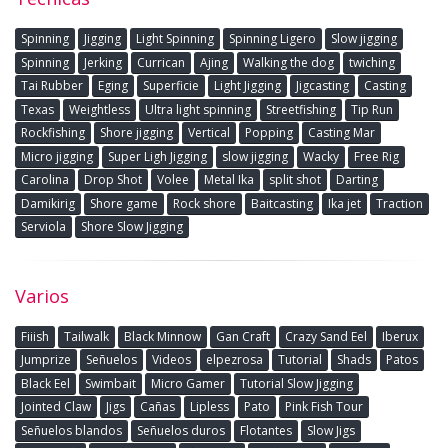
Spinning
Jigging
Light Spinning
Spinning Ligero
Slow jigging
Spinning
Jerking
Currican
Ajing
Walking the dog
twiching
Tai Rubber
Eging
Superficie
Light Jigging
Jigcasting
Casting
Texas
Weightless
Ultra light spinning
Streetfishing
Tip Run
Rockfishing
Shore jigging
Vertical
Popping
Casting Mar
Micro jigging
Super Ligh Jigging
slow jigging
Wacky
Free Rig
Carolina
Drop Shot
Volee
Metal Ika
split shot
Darting
Damikirig
Shore game
Rock shore
Baitcasting
Ika jet
Traction
Serviola
Shore Slow Jigging
Varios
Fiiish
Tailwalk
Black Minnow
Gan Craft
Crazy Sand Eel
Iberux
Jumprize
Señuelos
Videos
elpezrosa
Tutorial
Shads
Patos
Black Eel
Swimbait
Micro Gamer
Tutorial Slow Jigging
Jointed Claw
Jigs
Cañas
Lipless
Pato
Pink Fish Tour
Señuelos blandos
Señuelos duros
Flotantes
Slow Jigs