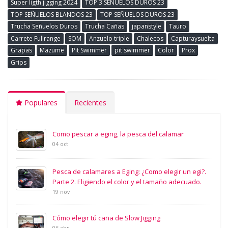
Super ligth jigging 2024
TOP 3 SEÑUELOS DUROS 23
TOP SEÑUELOS BLANDOS 23
TOP SEÑUELOS DUROS 23
Trucha Señuelos Duros
Trucha Cañas
japanstyle
Tauro
Carrete Fullrange
SOM
Anzuelo triple
Chalecos
Capturaysuelta
Grapas
Mazume
Pit Swimmer
pit swimmer
Color
Prox
Grips
Populares
Recientes
Como pescar a eging, la pesca del calamar
04 oct
Pesca de calamares a Eging: ¿Como elegir un egi?.
Parte 2. Eligiendo el color y el tamaño adecuado.
19 nov
Cómo elegir tú caña de Slow Jigging
06 abr