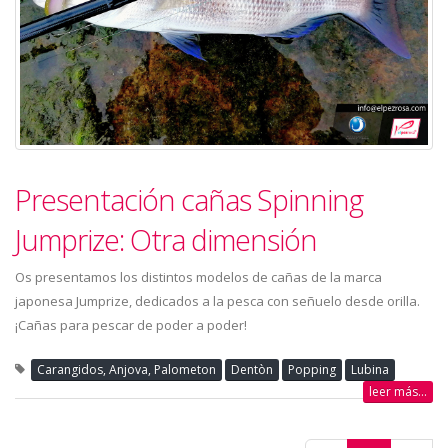
Presentación cañas Spinning
Jumprize: Otra dimensión
Os presentamos los distintos modelos de cañas de la marca
japonesa Jumprize, dedicados a la pesca con señuelo desde orilla.
¡Cañas para pescar de poder a poder!
Carangidos, Anjova, Palometon
Dentòn
Popping
Lubina
leer más...