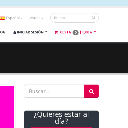
Español
Ayuda
LOG
INICIAR SESIÓN
CESTA
|
0,00 €
0
¿Quieres estar al
día?