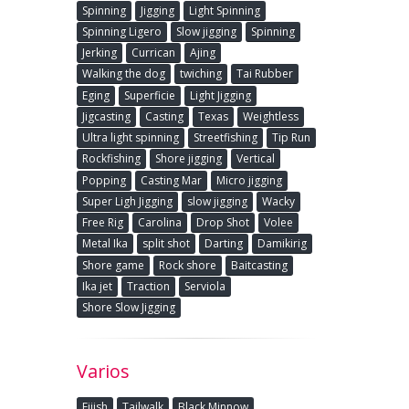
Spinning
Jigging
Light Spinning
Spinning Ligero
Slow jigging
Spinning
Jerking
Currican
Ajing
Walking the dog
twiching
Tai Rubber
Eging
Superficie
Light Jigging
Jigcasting
Casting
Texas
Weightless
Ultra light spinning
Streetfishing
Tip Run
Rockfishing
Shore jigging
Vertical
Popping
Casting Mar
Micro jigging
Super Ligh Jigging
slow jigging
Wacky
Free Rig
Carolina
Drop Shot
Volee
Metal Ika
split shot
Darting
Damikirig
Shore game
Rock shore
Baitcasting
Ika jet
Traction
Serviola
Shore Slow Jigging
Varios
Fiiish
Tailwalk
Black Minnow