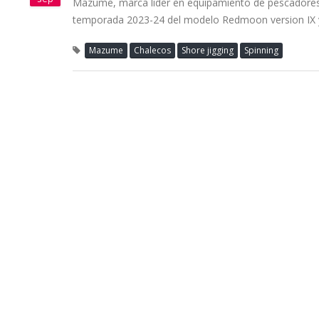
Mazume, marca lider en equipamiento de pescadores e
temporada 2023-24 del modelo Redmoon version IX 
Mazume
Chalecos
Shore jigging
Spinning