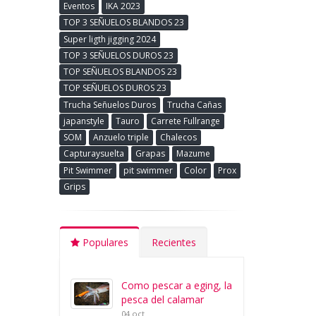
Eventos
IKA 2023
TOP 3 SEÑUELOS BLANDOS 23
Super ligth jigging 2024
TOP 3 SEÑUELOS DUROS 23
TOP SEÑUELOS BLANDOS 23
TOP SEÑUELOS DUROS 23
Trucha Señuelos Duros
Trucha Cañas
japanstyle
Tauro
Carrete Fullrange
SOM
Anzuelo triple
Chalecos
Capturaysuelta
Grapas
Mazume
Pit Swimmer
pit swimmer
Color
Prox
Grips
Populares
Recientes
Como pescar a eging, la
pesca del calamar
04 oct