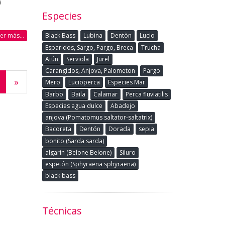
a
Especies
eer más...
Black Bass
Lubina
Dentòn
Lucio
Esparidos, Sargo, Pargo, Breca
Trucha
Atún
Serviola
Jurel
Carangidos, Anjova, Palometon
Pargo
»
Mero
Lucioperca
Especies Mar
Barbo
Baila
Calamar
Perca fluviatilis
Especies agua dulce
Abadejo
anjova (Pomatomus saltator-saltatrix)
Bacoreta
Dentón
Dorada
sepia
bonito (Sarda sarda)
algarín (Belone Belone)
Siluro
espetón (Sphyraena sphyraena)
black bass
Técnicas