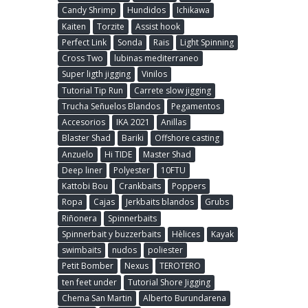
Candy Shrimp
Hundidos
Ichikawa
Kaiten
Torzite
Assist hook
Perfect Link
Sonda
Rais
Light Spinning
Cross Two
lubinas mediterraneo
Super ligth jigging
Vinilos
Tutorial Tip Run
Carrete slow jigging
Trucha Señuelos Blandos
Pegamentos
Accesorios
IKA 2021
Anillas
Blaster Shad
Bariki
Offshore casting
Anzuelo
Hi TIDE
Master Shad
Deep liner
Polyester
10FTU
Kattobi Bou
Crankbaits
Poppers
Ropa
Cajas
Jerkbaits blandos
Grubs
Riñonera
Spinnerbaits
Spinnerbait y buzzerbaits
Hèlices
Kayak
swimbaits
nudos
poliester
Petit Bomber
Nexus
TEROTERO
ten feet under
Tutorial Shore Jigging
Chema San Martin
Alberto Burundarena