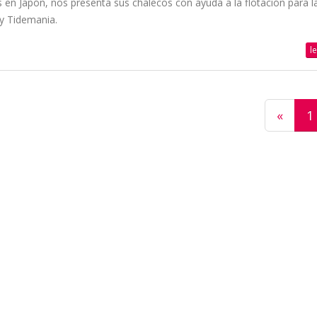
n Japón, nos presenta sus chalecos con ayuda a la flotación para l
y Tidemania.
l
«
1