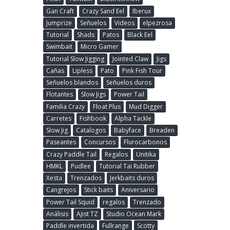
Gan Craft
Crazy Sand Eel
Iberux
Jumprize
Señuelos
Videos
elpezrosa
Tutorial
Shads
Patos
Black Eel
Swimbait
Micro Gamer
Tutorial Slow Jigging
Jointed Claw
Jigs
Cañas
Lipless
Pato
Pink Fish Tour
Señuelos blandos
Señuelos duros
Flotantes
Slow Jigs
Power Tail
Familia Crazy
Float Plus
Mud Digger
Carretes
Fishbook
Alpha Tackle
Slow Jig
Catalogos
Babyface
Breaden
Paseantes
Concursos
Flurocarbonos
Crazy Paddle Tail
Regalos
Unitika
HMKL
Pudlee
Tutorial Tai Rubber
Xesta
Trenzados
Jerkbaits duros
Cangrejos
Stick baits
Aniversario
Power Tail Squid
regalos
Trenzado
Análisis
Ajist TZ
Studio Ocean Mark
Paddle invertida
Fullrange
Scotty