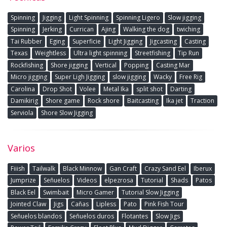
Spinning
Jigging
Light Spinning
Spinning Ligero
Slow jigging
Spinning
Jerking
Currican
Ajing
Walking the dog
twiching
Tai Rubber
Eging
Superficie
Light Jigging
Jigcasting
Casting
Texas
Weightless
Ultra light spinning
Streetfishing
Tip Run
Rockfishing
Shore jigging
Vertical
Popping
Casting Mar
Micro jigging
Super Ligh Jigging
slow jigging
Wacky
Free Rig
Carolina
Drop Shot
Volee
Metal Ika
split shot
Darting
Damikirig
Shore game
Rock shore
Baitcasting
Ika jet
Traction
Serviola
Shore Slow Jigging
Varios
Fiiish
Tailwalk
Black Minnow
Gan Craft
Crazy Sand Eel
Iberux
Jumprize
Señuelos
Videos
elpezrosa
Tutorial
Shads
Patos
Black Eel
Swimbait
Micro Gamer
Tutorial Slow Jigging
Jointed Claw
Jigs
Cañas
Lipless
Pato
Pink Fish Tour
Señuelos blandos
Señuelos duros
Flotantes
Slow Jigs