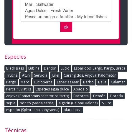
Especies
Black Bass
Lubina
Dentòn
Lucio
Esparidos, Sargo, Pargo, Breca
Trucha
Atún
Serviola
Jurel
Carangidos, Anjova, Palometon
Pargo
Mero
Lucioperca
Especies Mar
Barbo
Baila
Calamar
Perca fluviatilis
Especies agua dulce
Abadejo
anjova (Pomatomus saltator-saltatrix)
Bacoreta
Dentón
Dorada
sepia
bonito (Sarda sarda)
algarín (Belone Belone)
Siluro
espetón (Sphyraena sphyraena)
black bass
Técnicas