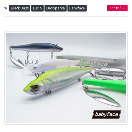
leer más...
Black Bass
Lucio
Lucioperca
Babyface