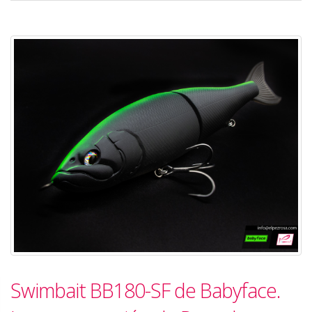
Swimbait BB180-SF de Babyface.