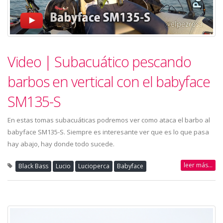
Video | Subacuático pescando
barbos en vertical con el babyface
SM135-S
En estas tomas subacuáticas podremos ver como ataca el barbo al
babyface SM135-S. Siempre es interesante ver que es lo que pasa
hay abajo, hay donde todo sucede.
leer más...
Black Bass
Lucio
Lucioperca
Babyface