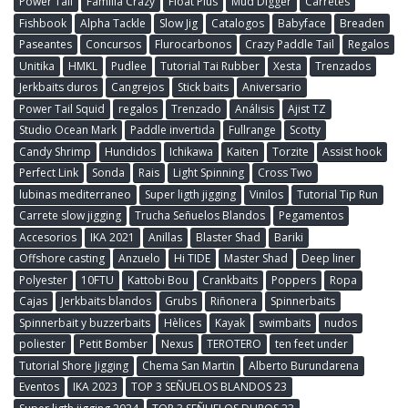
Power Tail
Familia Crazy
Float Plus
Mud Digger
Carretes
Fishbook
Alpha Tackle
Slow Jig
Catalogos
Babyface
Breaden
Paseantes
Concursos
Flurocarbonos
Crazy Paddle Tail
Regalos
Unitika
HMKL
Pudlee
Tutorial Tai Rubber
Xesta
Trenzados
Jerkbaits duros
Cangrejos
Stick baits
Aniversario
Power Tail Squid
regalos
Trenzado
Análisis
Ajist TZ
Studio Ocean Mark
Paddle invertida
Fullrange
Scotty
Candy Shrimp
Hundidos
Ichikawa
Kaiten
Torzite
Assist hook
Perfect Link
Sonda
Rais
Light Spinning
Cross Two
lubinas mediterraneo
Super ligth jigging
Vinilos
Tutorial Tip Run
Carrete slow jigging
Trucha Señuelos Blandos
Pegamentos
Accesorios
IKA 2021
Anillas
Blaster Shad
Bariki
Offshore casting
Anzuelo
Hi TIDE
Master Shad
Deep liner
Polyester
10FTU
Kattobi Bou
Crankbaits
Poppers
Ropa
Cajas
Jerkbaits blandos
Grubs
Riñonera
Spinnerbaits
Spinnerbait y buzzerbaits
Hèlices
Kayak
swimbaits
nudos
poliester
Petit Bomber
Nexus
TEROTERO
ten feet under
Tutorial Shore Jigging
Chema San Martin
Alberto Burundarena
Eventos
IKA 2023
TOP 3 SEÑUELOS BLANDOS 23