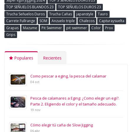
Super ligth jigging 2024
TOP 3 SEÑUELOS DUROS 23
TOP SEÑUELOS BLANDOS 23
TOP SEÑUELOS DUROS 23
Trucha Señuelos Duros
Trucha Cañas
japanstyle
Tauro
Carrete Fullrange
SOM
Anzuelo triple
Chalecos
Capturaysuelta
Grapas
Mazume
Pit Swimmer
pit swimmer
Color
Prox
Grips
Populares
Recientes
Como pescar a eging, la pesca del calamar
04 oct
Pesca de calamares a Eging: ¿Como elegir un egi?.
Parte 2. Eligiendo el color y el tamaño adecuado.
19 nov
Cómo elegir tú caña de Slow Jigging
06 abr