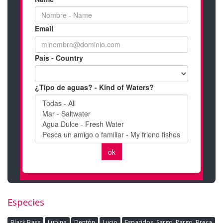
Especies
Black Bass
Lubina
Dentòn
Lucio
Esparidos, Sargo, Pargo, Breca