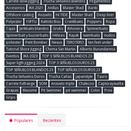
Carrete slow jigging
Trucha Señuelos Blandos
Pegamentos
Accesorios
IKA 2021
Anillas
Blaster Shad
Bariki
Offshore casting
Anzuelo
Hi TIDE
Master Shad
Deep liner
Polyester
10FTU
Kattobi Bou
Crankbaits
Poppers
Ropa
Cajas
Jerkbaits blandos
Grubs
Riñonera
Spinnerbaits
Spinnerbait y buzzerbaits
Hèlices
Kayak
swimbaits
nudos
poliester
Petit Bomber
Nexus
TEROTERO
ten feet under
Tutorial Shore Jigging
Chema San Martin
Alberto Burundarena
Eventos
IKA 2023
TOP 3 SEÑUELOS BLANDOS 23
Super ligth jigging 2024
TOP 3 SEÑUELOS DUROS 23
TOP SEÑUELOS BLANDOS 23
TOP SEÑUELOS DUROS 23
Trucha Señuelos Duros
Trucha Cañas
japanstyle
Tauro
Carrete Fullrange
SOM
Anzuelo triple
Chalecos
Capturaysuelta
Grapas
Mazume
Pit Swimmer
pit swimmer
Color
Prox
Grips
Populares
Recientes