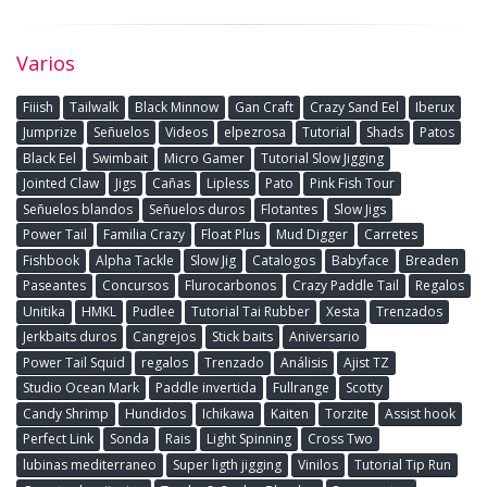
Varios
Fiiish
Tailwalk
Black Minnow
Gan Craft
Crazy Sand Eel
Iberux
Jumprize
Señuelos
Videos
elpezrosa
Tutorial
Shads
Patos
Black Eel
Swimbait
Micro Gamer
Tutorial Slow Jigging
Jointed Claw
Jigs
Cañas
Lipless
Pato
Pink Fish Tour
Señuelos blandos
Señuelos duros
Flotantes
Slow Jigs
Power Tail
Familia Crazy
Float Plus
Mud Digger
Carretes
Fishbook
Alpha Tackle
Slow Jig
Catalogos
Babyface
Breaden
Paseantes
Concursos
Flurocarbonos
Crazy Paddle Tail
Regalos
Unitika
HMKL
Pudlee
Tutorial Tai Rubber
Xesta
Trenzados
Jerkbaits duros
Cangrejos
Stick baits
Aniversario
Power Tail Squid
regalos
Trenzado
Análisis
Ajist TZ
Studio Ocean Mark
Paddle invertida
Fullrange
Scotty
Candy Shrimp
Hundidos
Ichikawa
Kaiten
Torzite
Assist hook
Perfect Link
Sonda
Rais
Light Spinning
Cross Two
lubinas mediterraneo
Super ligth jigging
Vinilos
Tutorial Tip Run