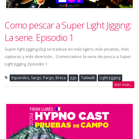
Como pescar a Super Light Jigging:
La serie. Episodio 1
Super light jigging (SLJ) se traduce en más ligero, más picadas, más
capturas y más diversión... Comenzamos la serie de pesca a Super
Light Jigging. Episodio 1
Esparidos, Sargo, Pargo, Breca
Jigs
Tailwalk
Light Jigging
leer más...