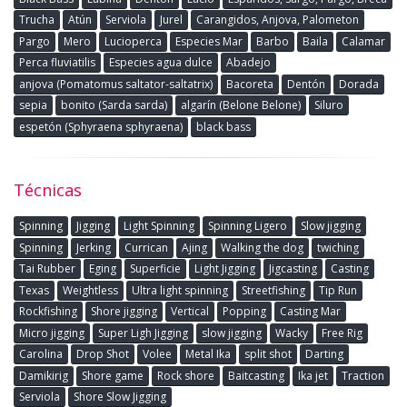
Trucha
Atún
Serviola
Jurel
Carangidos, Anjova, Palometon
Pargo
Mero
Lucioperca
Especies Mar
Barbo
Baila
Calamar
Perca fluviatilis
Especies agua dulce
Abadejo
anjova (Pomatomus saltator-saltatrix)
Bacoreta
Dentón
Dorada
sepia
bonito (Sarda sarda)
algarín (Belone Belone)
Siluro
espetón (Sphyraena sphyraena)
black bass
Técnicas
Spinning
Jigging
Light Spinning
Spinning Ligero
Slow jigging
Spinning
Jerking
Currican
Ajing
Walking the dog
twiching
Tai Rubber
Eging
Superficie
Light Jigging
Jigcasting
Casting
Texas
Weightless
Ultra light spinning
Streetfishing
Tip Run
Rockfishing
Shore jigging
Vertical
Popping
Casting Mar
Micro jigging
Super Ligh Jigging
slow jigging
Wacky
Free Rig
Carolina
Drop Shot
Volee
Metal Ika
split shot
Darting
Damikirig
Shore game
Rock shore
Baitcasting
Ika jet
Traction
Serviola
Shore Slow Jigging