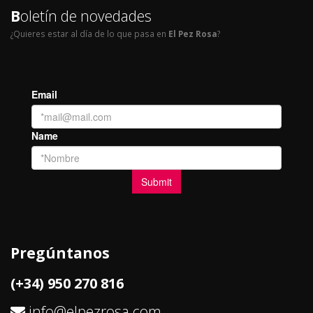
B
oletín de novedades
¿Quieres estar al día de lo que pasa en
El Pez Rosa
?
Pregúntanos
(+34) 950 270 816
info@elpezrosa.com