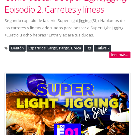
Episodio 2. Carretes y líneas
Segundo capitulo de la serie Super Light Jigging (SLJ). Hablamos de
los carretes y líneas adecuadas para pescar a Super Light Jigging.
¿Cuatro u ocho hebras? Entra y aclara tus dudas.
Dentòn
Esparidos, Sargo, Pargo, Breca
Jigs
Tailwalk
leer más...