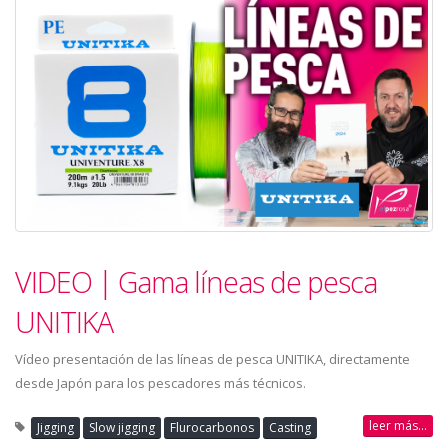
VIDEO | Gama líneas de pesca
UNITIKA
Vídeo presentación de las líneas de pesca UNITIKA, directamente
desde Japón para los pescadores más técnicos.
leer más...
Jigging
Slow jigging
Flurocarbonos
Casting