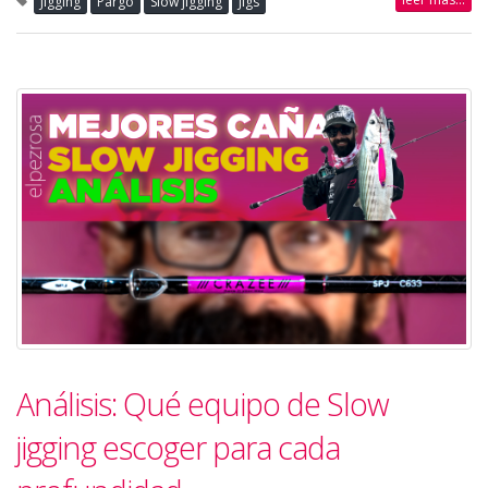
Jigging
Pargo
Slow jigging
Jigs
Análisis: Qué equipo de Slow
jigging escoger para cada