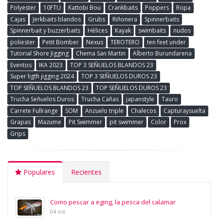
Polyester
10FTU
Kattobi Bou
Crankbaits
Poppers
Ropa
Cajas
Jerkbaits blandos
Grubs
Riñonera
Spinnerbaits
Spinnerbait y buzzerbaits
Hèlices
Kayak
swimbaits
nudos
poliester
Petit Bomber
Nexus
TEROTERO
ten feet under
Tutorial Shore Jigging
Chema San Martin
Alberto Burundarena
Eventos
IKA 2023
TOP 3 SEÑUELOS BLANDOS 23
Super ligth jigging 2024
TOP 3 SEÑUELOS DUROS 23
TOP SEÑUELOS BLANDOS 23
TOP SEÑUELOS DUROS 23
Trucha Señuelos Duros
Trucha Cañas
japanstyle
Tauro
Carrete Fullrange
SOM
Anzuelo triple
Chalecos
Capturaysuelta
Grapas
Mazume
Pit Swimmer
pit swimmer
Color
Prox
Grips
Populares
Recientes
Como pescar a eging, la pesca del calamar
04 oct