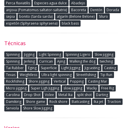
Perca fluviatilis
Especies agua dulce
Abadejo
anjova (Pomatomus saltator-saltatrix)
Bacoreta
Dentón
Dorada
sepia
bonito (Sarda sarda)
algarín (Belone Belone)
Siluro
espetón (Sphyraena sphyraena)
black bass
Técnicas
Spinning
Jigging
Light Spinning
Spinning Ligero
Slow jigging
Spinning
Jerking
Currican
Ajing
Walking the dog
twiching
Tai Rubber
Eging
Superficie
Light Jigging
Jigcasting
Casting
Texas
Weightless
Ultra light spinning
Streetfishing
Tip Run
Rockfishing
Shore jigging
Vertical
Popping
Casting Mar
Micro jigging
Super Ligh Jigging
slow jigging
Wacky
Free Rig
Carolina
Drop Shot
Volee
Metal Ika
split shot
Darting
Damikirig
Shore game
Rock shore
Baitcasting
Ika jet
Traction
Serviola
Shore Slow Jigging