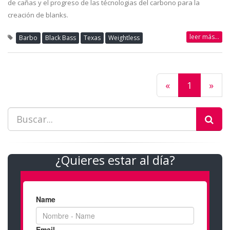
de cañas y el progreso de las técnologias del carbono para la
creación de blanks.
leer más...
Barbo
Black Bass
Texas
Weightless
«
1
»
¿Quieres estar al día?