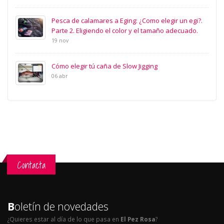
Pesca de calamares a Eging: ¿Como elegir un egi?.
Parte 2. Eligiendo el color y el tamaño adecuado.
19 nov
Cómo elegir tú caña de Slow Jigging
06 abr
Contacta
B
oletín de novedades
¿Quieres estar al día de lo que pasa en
El Pez Rosa
?