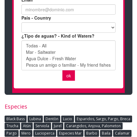
Especies
Black Bass
Lubina
Dentòn
Lucio
Esparidos, Sargo, Pargo, Breca
Trucha
Atún
Serviola
Jurel
Carangidos, Anjova, Palometon
Pargo
Mero
Lucioperca
Especies Mar
Barbo
Baila
Calamar