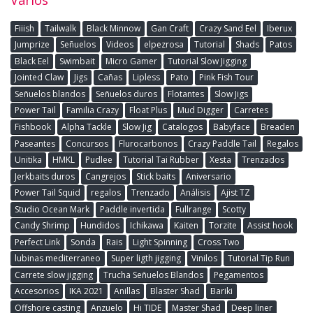
Varios
Fiiish
Tailwalk
Black Minnow
Gan Craft
Crazy Sand Eel
Iberux
Jumprize
Señuelos
Videos
elpezrosa
Tutorial
Shads
Patos
Black Eel
Swimbait
Micro Gamer
Tutorial Slow Jigging
Jointed Claw
Jigs
Cañas
Lipless
Pato
Pink Fish Tour
Señuelos blandos
Señuelos duros
Flotantes
Slow Jigs
Power Tail
Familia Crazy
Float Plus
Mud Digger
Carretes
Fishbook
Alpha Tackle
Slow Jig
Catalogos
Babyface
Breaden
Paseantes
Concursos
Flurocarbonos
Crazy Paddle Tail
Regalos
Unitika
HMKL
Pudlee
Tutorial Tai Rubber
Xesta
Trenzados
Jerkbaits duros
Cangrejos
Stick baits
Aniversario
Power Tail Squid
regalos
Trenzado
Análisis
Ajist TZ
Studio Ocean Mark
Paddle invertida
Fullrange
Scotty
Candy Shrimp
Hundidos
Ichikawa
Kaiten
Torzite
Assist hook
Perfect Link
Sonda
Rais
Light Spinning
Cross Two
lubinas mediterraneo
Super ligth jigging
Vinilos
Tutorial Tip Run
Carrete slow jigging
Trucha Señuelos Blandos
Pegamentos
Accesorios
IKA 2021
Anillas
Blaster Shad
Bariki
Offshore casting
Anzuelo
Hi TIDE
Master Shad
Deep liner