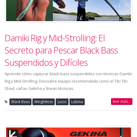
Damiki Rig y Mid-Strolling: El
Secreto para Pescar Black Bass
Suspendidos y Difíciles
Aprende cómo capturar black bass suspendidos con técnicas Damiki
Rig y Mid-Strolling. Descubre equipo recomendado como el Tiki Tiki
Shad, cañas Gekiha y líneas técnicas.
leer más...
Black Bass
Weightless
Lucio
Lubina