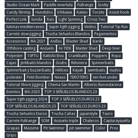
Studio Ocean Mark
Paddle invertida
Fullrange
Scotty
Candy Shrimp
Hundidos
Ichikawa
Kaiten
Torzite
Assist hook
Perfect Link
Sonda
Rais
Light Spinning
Cross Two
lubinas mediterraneo
Super ligth jigging
Vinilos
Tutorial Tip Run
Carrete slow jigging
Trucha Señuelos Blandos
Pegamentos
Accesorios
IKA 2021
Anillas
Blaster Shad
Bariki
Offshore casting
Anzuelo
Hi TIDE
Master Shad
Deep liner
Polyester
10FTU
Kattobi Bou
Crankbaits
Poppers
Ropa
Cajas
Jerkbaits blandos
Grubs
Riñonera
Spinnerbaits
Spinnerbait y buzzerbaits
Hèlices
Kayak
swimbaits
nudos
poliester
Petit Bomber
Nexus
TEROTERO
ten feet under
Tutorial Shore Jigging
Chema San Martin
Alberto Burundarena
Eventos
IKA 2023
TOP 3 SEÑUELOS BLANDOS 23
Super ligth jigging 2024
TOP 3 SEÑUELOS DUROS 23
TOP SEÑUELOS BLANDOS 23
TOP SEÑUELOS DUROS 23
Trucha Señuelos Duros
Trucha Cañas
japanstyle
Tauro
Carrete Fullrange
SOM
Anzuelo triple
Chalecos
Capturaysuelta
Grapas
Mazume
Pit Swimmer
pit swimmer
Color
Prox
Grips