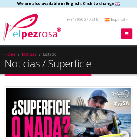
We are also available in English. Click to change
(+34) 950 270 816
Español
Home
Noticias
Listado
Noticias / Superficie