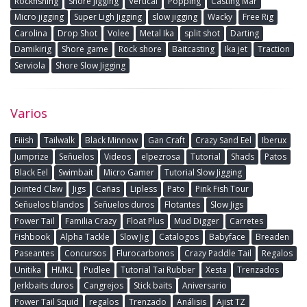
Rockfishing
Shore jigging
Vertical
Popping
Casting Mar
Micro jigging
Super Ligh Jigging
slow jigging
Wacky
Free Rig
Carolina
Drop Shot
Volee
Metal Ika
split shot
Darting
Damikirig
Shore game
Rock shore
Baitcasting
Ika jet
Traction
Serviola
Shore Slow Jigging
Varios
Fiiish
Tailwalk
Black Minnow
Gan Craft
Crazy Sand Eel
Iberux
Jumprize
Señuelos
Videos
elpezrosa
Tutorial
Shads
Patos
Black Eel
Swimbait
Micro Gamer
Tutorial Slow Jigging
Jointed Claw
Jigs
Cañas
Lipless
Pato
Pink Fish Tour
Señuelos blandos
Señuelos duros
Flotantes
Slow Jigs
Power Tail
Familia Crazy
Float Plus
Mud Digger
Carretes
Fishbook
Alpha Tackle
Slow Jig
Catalogos
Babyface
Breaden
Paseantes
Concursos
Flurocarbonos
Crazy Paddle Tail
Regalos
Unitika
HMKL
Pudlee
Tutorial Tai Rubber
Xesta
Trenzados
Jerkbaits duros
Cangrejos
Stick baits
Aniversario
Power Tail Squid
regalos
Trenzado
Análisis
Ajist TZ