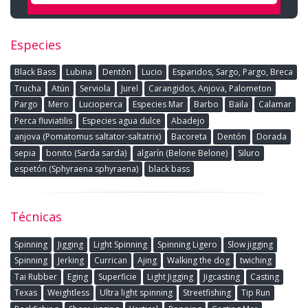
Especies
Black Bass
Lubina
Dentòn
Lucio
Esparidos, Sargo, Pargo, Breca
Trucha
Atún
Serviola
Jurel
Carangidos, Anjova, Palometon
Pargo
Mero
Lucioperca
Especies Mar
Barbo
Baila
Calamar
Perca fluviatilis
Especies agua dulce
Abadejo
anjova (Pomatomus saltator-saltatrix)
Bacoreta
Dentón
Dorada
sepia
bonito (Sarda sarda)
algarín (Belone Belone)
Siluro
espetón (Sphyraena sphyraena)
black bass
Técnicas
Spinning
Jigging
Light Spinning
Spinning Ligero
Slow jigging
Spinning
Jerking
Currican
Ajing
Walking the dog
twiching
Tai Rubber
Eging
Superficie
Light Jigging
Jigcasting
Casting
Texas
Weightless
Ultra light spinning
Streetfishing
Tip Run