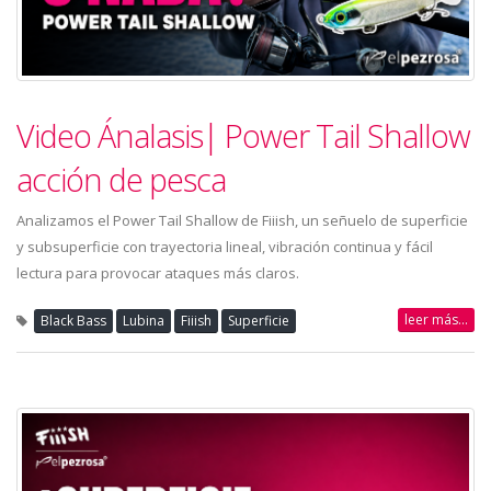
Video Ánalasis| Power Tail Shallow
acción de pesca
Analizamos el Power Tail Shallow de Fiiish, un señuelo de superficie
y subsuperficie con trayectoria lineal, vibración continua y fácil
lectura para provocar ataques más claros.
leer más...
Black Bass
Lubina
Fiiish
Superficie