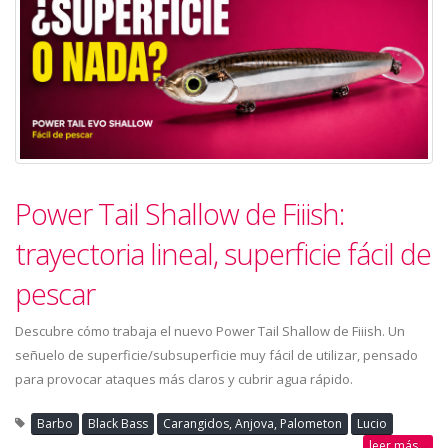
Power Tail Shallow de Fiiish:
trayectoria lineal, superficie fácil de
pescar
Descubre cómo trabaja el nuevo Power Tail Shallow de Fiiish. Un
señuelo de superficie/subsuperficie muy fácil de utilizar, pensado
para provocar ataques más claros y cubrir agua rápido.
Barbo
Black Bass
Carangidos, Anjova, Palometon
Lucio
leer más...