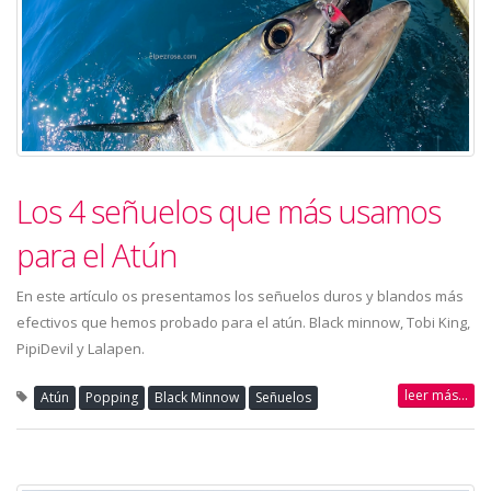
Los 4 señuelos que más usamos
para el Atún
En este artículo os presentamos los señuelos duros y blandos más
efectivos que hemos probado para el atún. Black minnow, Tobi King,
PipiDevil y Lalapen.
leer más...
Atún
Popping
Black Minnow
Señuelos