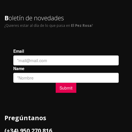
B
oletín de novedades
¿Quieres estar al día de lo que pasa en
El Pez Rosa
?
Pregúntanos
(+34) 950 270 816