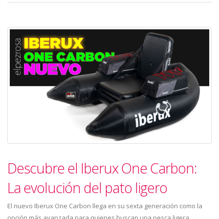
Descubre el Iberux One Carbon:
La evolución del pato ligero
El nuevo Iberux One Carbon llega en su sexta generación como la
opción más avanzada para quienes buscan una pesca ligera,