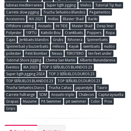
lubinas mediterraneo
Super ligth jigging
Vinilos
Tutorial Tip Run
Carrete slow jigging
Trucha Señuelos Blandos
Pegamentos
Accesorios
IKA 2021
Anillas
Blaster Shad
Bariki
Offshore casting
Anzuelo
Hi TIDE
Master Shad
Deep liner
Polyester
10FTU
Kattobi Bou
Crankbaits
Poppers
Ropa
Cajas
Jerkbaits blandos
Grubs
Riñonera
Spinnerbaits
Spinnerbait y buzzerbaits
Hèlices
Kayak
swimbaits
nudos
poliester
Petit Bomber
Nexus
TEROTERO
ten feet under
Tutorial Shore Jigging
Chema San Martin
Alberto Burundarena
Eventos
IKA 2023
TOP 3 SEÑUELOS BLANDOS 23
Super ligth jigging 2024
TOP 3 SEÑUELOS DUROS 23
TOP SEÑUELOS BLANDOS 23
TOP SEÑUELOS DUROS 23
Trucha Señuelos Duros
Trucha Cañas
japanstyle
Tauro
Carrete Fullrange
SOM
Anzuelo triple
Chalecos
Capturaysuelta
Grapas
Mazume
Pit Swimmer
pit swimmer
Color
Prox
Grips