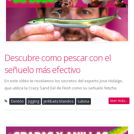
Descubre como pescar con el
señuelo más efectivo
En este vídeo te revelamos los secretos del experto Jose Hidalgo,
que utiliza la Crazy Sand Eel de Fiiish como su señuelo fetiche.
leer más...
Dentòn
Jigging
Jerkbaits blandos
Lubina