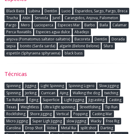
Black Bass
Lubina
Dentòn
Lucio
Esparidos, Sargo, Pargo, Breca
Trucha
Atún
Serviola
Jurel
Carangidos, Anjova, Palometon
Pargo
Mero
Lucioperca
Especies Mar
Barbo
Baila
Calamar
Perca fluviatilis
Especies agua dulce
Abadejo
anjova (Pomatomus saltator-saltatrix)
Bacoreta
Dentón
Dorada
sepia
bonito (Sarda sarda)
algarín (Belone Belone)
Siluro
espetón (Sphyraena sphyraena)
black bass
Técnicas
Spinning
Jigging
Light Spinning
Spinning Ligero
Slow jigging
Spinning
Jerking
Currican
Ajing
Walking the dog
twiching
Tai Rubber
Eging
Superficie
Light Jigging
Jigcasting
Casting
Texas
Weightless
Ultra light spinning
Streetfishing
Tip Run
Rockfishing
Shore jigging
Vertical
Popping
Casting Mar
Micro jigging
Super Ligh Jigging
slow jigging
Wacky
Free Rig
Carolina
Drop Shot
Volee
Metal Ika
split shot
Darting