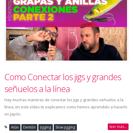
Como Conectar los jigs y grandes
señuelos a la línea
Hay muchas maneras de conectar los Jigs y grandes señuelos a la
línea, en este vídeo te explicamos como hemos aprendido a hacerlo
en Japón.
leer más...
Atún
Dentòn
Jigging
Slow jigging