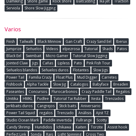
Damikirig
Shore game
Rock shore
Baitcasting
Ika jet
Traction
Serviola
Shore Slow Jigging
Varios
Fiiish
Tailwalk
Black Minnow
Gan Craft
Crazy Sand Eel
Iberux
Jumprize
Señuelos
Videos
elpezrosa
Tutorial
Shads
Patos
Black Eel
Swimbait
Micro Gamer
Tutorial Slow Jigging
Jointed Claw
Jigs
Cañas
Lipless
Pato
Pink Fish Tour
Señuelos blandos
Señuelos duros
Flotantes
Slow Jigs
Power Tail
Familia Crazy
Float Plus
Mud Digger
Carretes
Fishbook
Alpha Tackle
Slow Jig
Catalogos
Babyface
Breaden
Paseantes
Concursos
Flurocarbonos
Crazy Paddle Tail
Regalos
Unitika
HMKL
Pudlee
Tutorial Tai Rubber
Xesta
Trenzados
Jerkbaits duros
Cangrejos
Stick baits
Aniversario
Power Tail Squid
regalos
Trenzado
Análisis
Ajist TZ
Studio Ocean Mark
Paddle invertida
Fullrange
Scotty
Candy Shrimp
Hundidos
Ichikawa
Kaiten
Torzite
Assist hook
Perfect Link
Sonda
Rais
Light Spinning
Cross Two