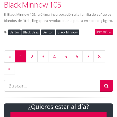
Black Minnow 105
El Black Minnow 105, la última incorporación a la familia de señuelos
blandos de Fiiish, llega para revolucionar la pesca en spinning ligero.
leer más...
Barbo
Black Bass
Dentòn
Black Minnow
«
1
2
3
4
5
6
7
8
»
¿Quieres estar al día?