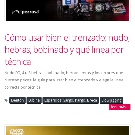
Cómo usar bien el trenzado: nudo,
hebras, bobinado y qué línea por
técnica
Nudo FG, 4 u 8 hebras, bobinado, herramientas y los errores que
cuestan peces: la guía para usar bien el trenzado y elegir la línea
correcta por técnica.
Dentòn
Lubina
Esparidos, Sargo, Pargo, Breca
Slow jigging
leer más...