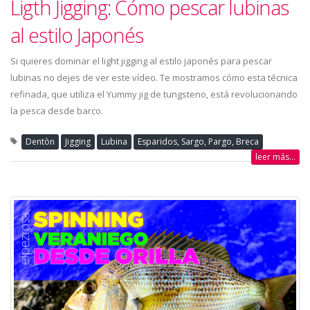
Ligth Jigging: Cómo pescar lubinas
al estilo Japonés
Si quieres dominar el light jigging al estilo japonés para pescar
lubinas no dejes de ver este vídeo. Te mostramos cómo esta técnica
refinada, que utiliza el Yummy jig de tungsteno, está revolucionando
la pesca desde barco.
Dentòn
Jigging
Lubina
Esparidos, Sargo, Pargo, Breca
leer más...