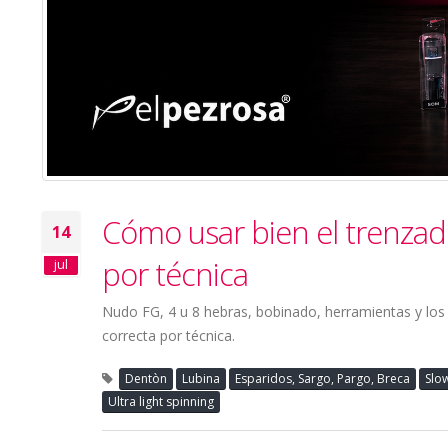
Cómo usar bien el trenzad
14
por técnica
jul
Nudo FG, 4 u 8 hebras, bobinado, herramientas y los e
correcta por técnica.
Dentòn
Lubina
Esparidos, Sargo, Pargo, Breca
Slow
Ultra light spinning