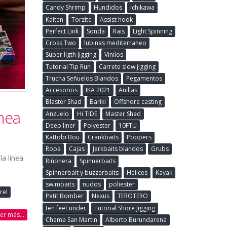
Candy Shrimp
Hundidos
Ichikawa
Kaiten
Torzite
Assist hook
Perfect Link
Sonda
Rais
Light Spinning
Cross Two
lubinas mediterraneo
Super ligth jigging
Vinilos
Tutorial Tip Run
Carrete slow jigging
Trucha Señuelos Blandos
Pegamentos
Accesorios
IKA 2021
Anillas
Blaster Shad
Bariki
Offshore casting
nea
Anzuelo
Hi TIDE
Master Shad
Deep liner
Polyester
10FTU
Kattobi Bou
Crankbaits
Poppers
Ropa
Cajas
Jerkbaits blandos
Grubs
la línea
Riñonera
Spinnerbaits
Spinnerbait y buzzerbaits
Hèlices
Kayak
swimbaits
nudos
poliester
rel
Petit Bomber
Nexus
TEROTERO
ten feet under
Tutorial Shore Jigging
eer más...
Chema San Martin
Alberto Burundarena