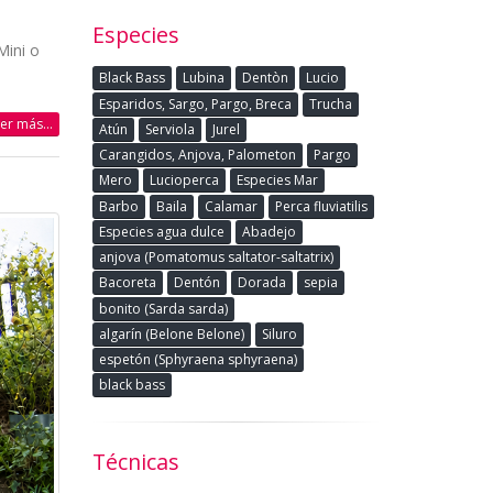
Especies
Mini o
Black Bass
Lubina
Dentòn
Lucio
Esparidos, Sargo, Pargo, Breca
Trucha
eer más...
Atún
Serviola
Jurel
Carangidos, Anjova, Palometon
Pargo
Mero
Lucioperca
Especies Mar
Barbo
Baila
Calamar
Perca fluviatilis
Especies agua dulce
Abadejo
anjova (Pomatomus saltator-saltatrix)
Bacoreta
Dentón
Dorada
sepia
bonito (Sarda sarda)
algarín (Belone Belone)
Siluro
espetón (Sphyraena sphyraena)
black bass
Técnicas