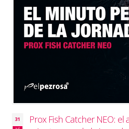
Prox Fish Catcher NEO: el 
31
jul