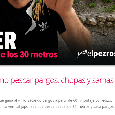
mo pescar pargos, chopas y samas
 gana al vinilo sacando pargos a partir de 60): montaje corredizo,
técnica vertical japonesa que pesca desde los 30 metros y saca pargos