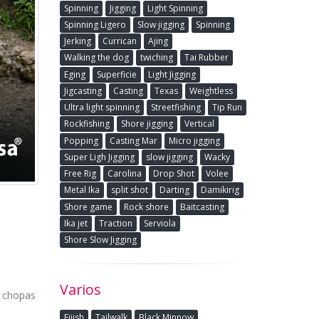
Spinning
Jigging
Light Spinning
Spinning Ligero
Slow jigging
Spinning
Jerking
Currican
Ajing
Walking the dog
twiching
Tai Rubber
Eging
Superficie
Light Jigging
Jigcasting
Casting
Texas
Weightless
Ultra light spinning
Streetfishing
Tip Run
Rockfishing
Shore jigging
Vertical
Popping
Casting Mar
Micro jigging
Super Ligh Jigging
slow jigging
Wacky
Free Rig
Carolina
Drop Shot
Volee
Metal Ika
split shot
Darting
Damikirig
Shore game
Rock shore
Baitcasting
Ika jet
Traction
Serviola
Shore Slow Jigging
Varios
, chopas
Fiiish
Tailwalk
Black Minnow