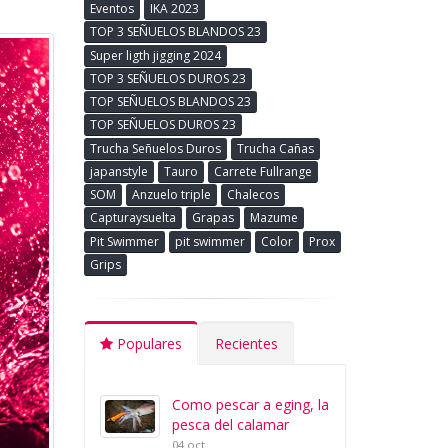
Eventos
IKA 2023
TOP 3 SEÑUELOS BLANDOS 23
Super ligth jigging 2024
TOP 3 SEÑUELOS DUROS 23
TOP SEÑUELOS BLANDOS 23
TOP SEÑUELOS DUROS 23
Trucha Señuelos Duros
Trucha Cañas
japanstyle
Tauro
Carrete Fullrange
SOM
Anzuelo triple
Chalecos
Capturaysuelta
Grapas
Mazume
Pit Swimmer
pit swimmer
Color
Prox
Grips
Populares
Recientes
Como pescar a eging, la
pesca del calamar
04 oct