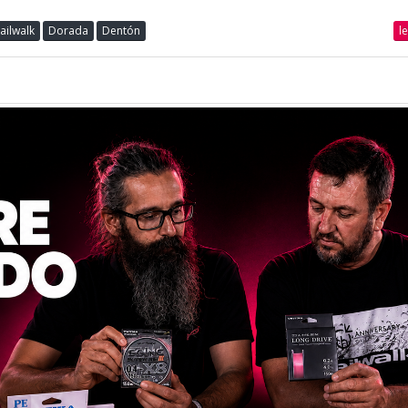
l
ailwalk
Dorada
Dentón