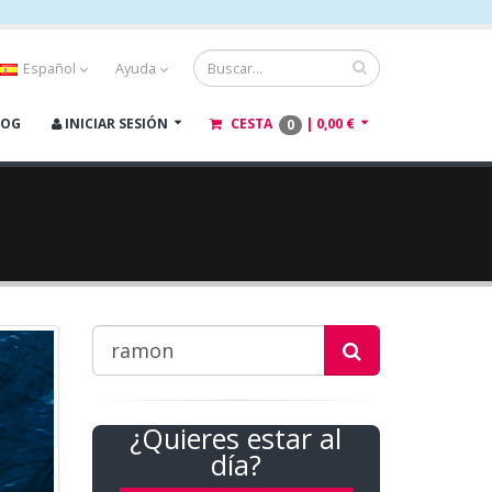
Español
Ayuda
LOG
INICIAR SESIÓN
CESTA
|
0,00 €
0
¿Quieres estar al
día?