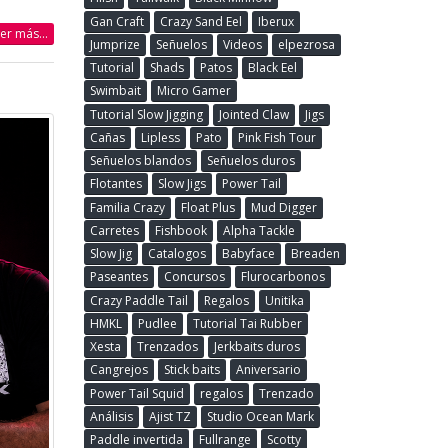
Gan Craft
Crazy Sand Eel
Iberux
eer más...
Jumprize
Señuelos
Videos
elpezrosa
Tutorial
Shads
Patos
Black Eel
Swimbait
Micro Gamer
Tutorial Slow Jigging
Jointed Claw
Jigs
Cañas
Lipless
Pato
Pink Fish Tour
Señuelos blandos
Señuelos duros
Flotantes
Slow Jigs
Power Tail
Familia Crazy
Float Plus
Mud Digger
Carretes
Fishbook
Alpha Tackle
Slow Jig
Catalogos
Babyface
Breaden
Paseantes
Concursos
Flurocarbonos
Crazy Paddle Tail
Regalos
Unitika
HMKL
Pudlee
Tutorial Tai Rubber
Xesta
Trenzados
Jerkbaits duros
Cangrejos
Stick baits
Aniversario
Power Tail Squid
regalos
Trenzado
Análisis
Ajist TZ
Studio Ocean Mark
Paddle invertida
Fullrange
Scotty