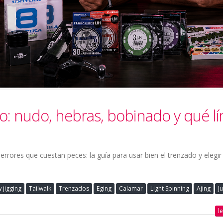
o: nudo, hebras, bobinado y qué lí
rrores que cuestan peces: la guía para usar bien el trenzado y elegir 
 jigging
Tailwalk
Trenzados
Eging
Calamar
Light Spinning
Ajing
Ju
l