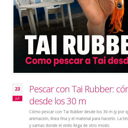
Pescar con Tai Rubber: có
23
desde los 30 m
jul
Cómo pescar con Tai Rubber desde los 30 m (y por qué
animación, línea fina y el material para hacerlo. La 
y samas donde el vinilo llega de otro modo.