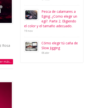
Pesca de calamares a
Eging: ¿Como elegir un
egi?. Parte 2. Eligiendo
el color y el tamaño adecuado.
19 nov
Cómo elegir tú caña de
ez Rosa
Slow Jigging
06 abr
eer más...