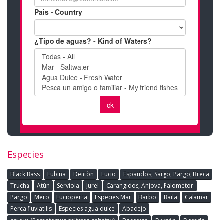
Especies
Black Bass
Lubina
Dentòn
Lucio
Esparidos, Sargo, Pargo, Breca
Trucha
Atún
Serviola
Jurel
Carangidos, Anjova, Palometon
Pargo
Mero
Lucioperca
Especies Mar
Barbo
Baila
Calamar
Perca fluviatilis
Especies agua dulce
Abadejo