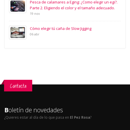
Pesca de calamares a Eging: ¿Como elegir un egi?.
Parte 2. Eligiendo el color y el tamaño adecuado.
19 nov
Cómo elegir tú caña de Slow Jigging
06 abr
Contacta
B
oletín de novedades
¿Quieres estar al día de lo que pasa en
El Pez Rosa
?