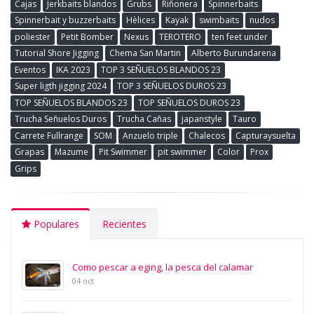
Cajas
Jerkbaits blandos
Grubs
Riñonera
Spinnerbaits
Spinnerbait y buzzerbaits
Hèlices
Kayak
swimbaits
nudos
poliester
Petit Bomber
Nexus
TEROTERO
ten feet under
Tutorial Shore Jigging
Chema San Martin
Alberto Burundarena
Eventos
IKA 2023
TOP 3 SEÑUELOS BLANDOS 23
Super ligth jigging 2024
TOP 3 SEÑUELOS DUROS 23
TOP SEÑUELOS BLANDOS 23
TOP SEÑUELOS DUROS 23
Trucha Señuelos Duros
Trucha Cañas
japanstyle
Tauro
Carrete Fullrange
SOM
Anzuelo triple
Chalecos
Capturaysuelta
Grapas
Mazume
Pit Swimmer
pit swimmer
Color
Prox
Grips
Populares
Recientes
Como pescar a eging, la pesca del calamar
04 oct