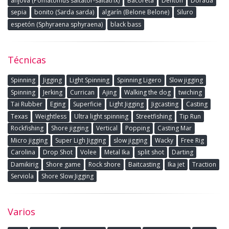
anjova (Pomatomus saltator-saltatrix)
Bacoreta
Dentón
Dorada
sepia
bonito (Sarda sarda)
algarín (Belone Belone)
Siluro
espetón (Sphyraena sphyraena)
black bass
Técnicas
Spinning
Jigging
Light Spinning
Spinning Ligero
Slow jigging
Spinning
Jerking
Currican
Ajing
Walking the dog
twiching
Tai Rubber
Eging
Superficie
Light Jigging
Jigcasting
Casting
Texas
Weightless
Ultra light spinning
Streetfishing
Tip Run
Rockfishing
Shore jigging
Vertical
Popping
Casting Mar
Micro jigging
Super Ligh Jigging
slow jigging
Wacky
Free Rig
Carolina
Drop Shot
Volee
Metal Ika
split shot
Darting
Damikirig
Shore game
Rock shore
Baitcasting
Ika jet
Traction
Serviola
Shore Slow Jigging
Varios