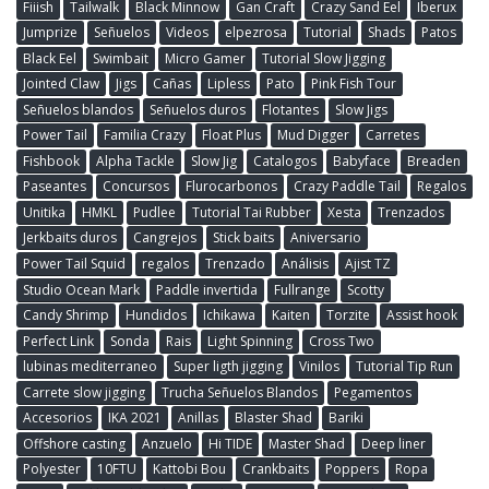
Fiiish
Tailwalk
Black Minnow
Gan Craft
Crazy Sand Eel
Iberux
Jumprize
Señuelos
Videos
elpezrosa
Tutorial
Shads
Patos
Black Eel
Swimbait
Micro Gamer
Tutorial Slow Jigging
Jointed Claw
Jigs
Cañas
Lipless
Pato
Pink Fish Tour
Señuelos blandos
Señuelos duros
Flotantes
Slow Jigs
Power Tail
Familia Crazy
Float Plus
Mud Digger
Carretes
Fishbook
Alpha Tackle
Slow Jig
Catalogos
Babyface
Breaden
Paseantes
Concursos
Flurocarbonos
Crazy Paddle Tail
Regalos
Unitika
HMKL
Pudlee
Tutorial Tai Rubber
Xesta
Trenzados
Jerkbaits duros
Cangrejos
Stick baits
Aniversario
Power Tail Squid
regalos
Trenzado
Análisis
Ajist TZ
Studio Ocean Mark
Paddle invertida
Fullrange
Scotty
Candy Shrimp
Hundidos
Ichikawa
Kaiten
Torzite
Assist hook
Perfect Link
Sonda
Rais
Light Spinning
Cross Two
lubinas mediterraneo
Super ligth jigging
Vinilos
Tutorial Tip Run
Carrete slow jigging
Trucha Señuelos Blandos
Pegamentos
Accesorios
IKA 2021
Anillas
Blaster Shad
Bariki
Offshore casting
Anzuelo
Hi TIDE
Master Shad
Deep liner
Polyester
10FTU
Kattobi Bou
Crankbaits
Poppers
Ropa