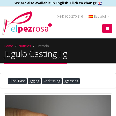
We are also available in English. Click to change
(+34) 950 270 816
Español
Home
Noticias
Entrada
Jugulo Casting Jig
Black Bass
Jigging
Rockfishing
Jigcasting