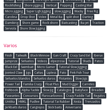
Rockfishing
Shore jigging
Vertical
Popping
Casting Mar
Micro jigging
Super Ligh Jigging
slow jigging
Wacky
Free Rig
Carolina
Drop Shot
Volee
Metal Ika
split shot
Darting
Damikirig
Shore game
Rock shore
Baitcasting
Ika jet
Traction
Serviola
Shore Slow Jigging
Varios
Fiiish
Tailwalk
Black Minnow
Gan Craft
Crazy Sand Eel
Iberux
Jumprize
Señuelos
Videos
elpezrosa
Tutorial
Shads
Patos
Black Eel
Swimbait
Micro Gamer
Tutorial Slow Jigging
Jointed Claw
Jigs
Cañas
Lipless
Pato
Pink Fish Tour
Señuelos blandos
Señuelos duros
Flotantes
Slow Jigs
Power Tail
Familia Crazy
Float Plus
Mud Digger
Carretes
Fishbook
Alpha Tackle
Slow Jig
Catalogos
Babyface
Breaden
Paseantes
Concursos
Flurocarbonos
Crazy Paddle Tail
Regalos
Unitika
HMKL
Pudlee
Tutorial Tai Rubber
Xesta
Trenzados
Jerkbaits duros
Cangrejos
Stick baits
Aniversario