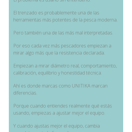
El trenzado es probablemente una de las
herramientas más potentes de la pesca moderna.
Pero también una de las más mal interpretadas.
Por eso cada vez más pescadores empiezan a
mirar algo más que la resistencia declarada.
Empiezan a mirar diámetro real, comportamiento,
calibración, equilibrio y honestidad técnica.
Ahí es donde marcas como UNITIKA marcan
diferencias.
Porque cuando entiendes realmente qué estás
usando, empiezas a ajustar mejor el equipo.
Y cuando ajustas mejor el equipo, cambia