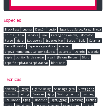
Especies
Black Bass
Lubina
Dentòn
Lucio
Esparidos, Sargo, Pargo, Breca
Trucha
Atún
Serviola
Jurel
Carangidos, Anjova, Palometon
Pargo
Mero
Lucioperca
Especies Mar
Barbo
Baila
Calamar
Perca fluviatilis
Especies agua dulce
Abadejo
anjova (Pomatomus saltator-saltatrix)
Bacoreta
Dentón
Dorada
sepia
bonito (Sarda sarda)
algarín (Belone Belone)
Siluro
espetón (Sphyraena sphyraena)
black bass
Técnicas
Spinning
Jigging
Light Spinning
Spinning Ligero
Slow jigging
Spinning
Jerking
Currican
Ajing
Walking the dog
twiching
Tai Rubber
Eging
Superficie
Light Jigging
Jigcasting
Casting
Texas
Weightless
Ultra light spinning
Streetfishing
Tip Run