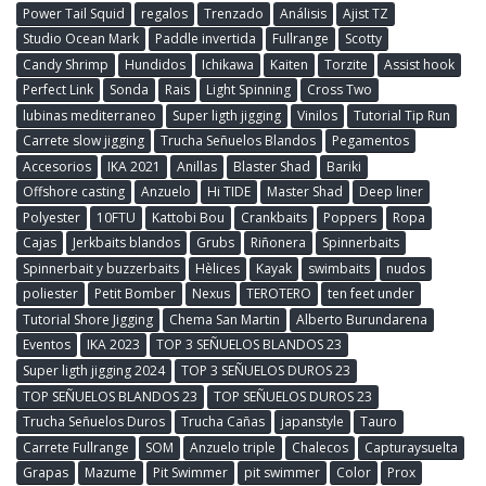
Power Tail Squid
regalos
Trenzado
Análisis
Ajist TZ
Studio Ocean Mark
Paddle invertida
Fullrange
Scotty
Candy Shrimp
Hundidos
Ichikawa
Kaiten
Torzite
Assist hook
Perfect Link
Sonda
Rais
Light Spinning
Cross Two
lubinas mediterraneo
Super ligth jigging
Vinilos
Tutorial Tip Run
Carrete slow jigging
Trucha Señuelos Blandos
Pegamentos
Accesorios
IKA 2021
Anillas
Blaster Shad
Bariki
Offshore casting
Anzuelo
Hi TIDE
Master Shad
Deep liner
Polyester
10FTU
Kattobi Bou
Crankbaits
Poppers
Ropa
Cajas
Jerkbaits blandos
Grubs
Riñonera
Spinnerbaits
Spinnerbait y buzzerbaits
Hèlices
Kayak
swimbaits
nudos
poliester
Petit Bomber
Nexus
TEROTERO
ten feet under
Tutorial Shore Jigging
Chema San Martin
Alberto Burundarena
Eventos
IKA 2023
TOP 3 SEÑUELOS BLANDOS 23
Super ligth jigging 2024
TOP 3 SEÑUELOS DUROS 23
TOP SEÑUELOS BLANDOS 23
TOP SEÑUELOS DUROS 23
Trucha Señuelos Duros
Trucha Cañas
japanstyle
Tauro
Carrete Fullrange
SOM
Anzuelo triple
Chalecos
Capturaysuelta
Grapas
Mazume
Pit Swimmer
pit swimmer
Color
Prox