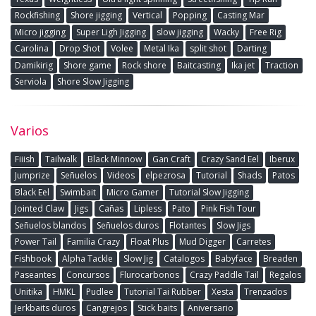
Rockfishing
Shore jigging
Vertical
Popping
Casting Mar
Micro jigging
Super Ligh Jigging
slow jigging
Wacky
Free Rig
Carolina
Drop Shot
Volee
Metal Ika
split shot
Darting
Damikirig
Shore game
Rock shore
Baitcasting
Ika jet
Traction
Serviola
Shore Slow Jigging
Varios
Fiiish
Tailwalk
Black Minnow
Gan Craft
Crazy Sand Eel
Iberux
Jumprize
Señuelos
Videos
elpezrosa
Tutorial
Shads
Patos
Black Eel
Swimbait
Micro Gamer
Tutorial Slow Jigging
Jointed Claw
Jigs
Cañas
Lipless
Pato
Pink Fish Tour
Señuelos blandos
Señuelos duros
Flotantes
Slow Jigs
Power Tail
Familia Crazy
Float Plus
Mud Digger
Carretes
Fishbook
Alpha Tackle
Slow Jig
Catalogos
Babyface
Breaden
Paseantes
Concursos
Flurocarbonos
Crazy Paddle Tail
Regalos
Unitika
HMKL
Pudlee
Tutorial Tai Rubber
Xesta
Trenzados
Jerkbaits duros
Cangrejos
Stick baits
Aniversario