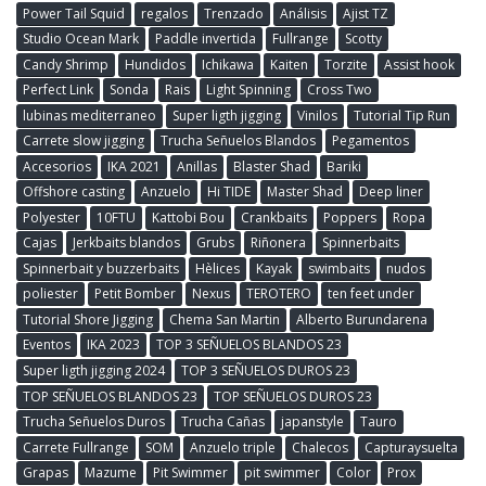
Power Tail Squid
regalos
Trenzado
Análisis
Ajist TZ
Studio Ocean Mark
Paddle invertida
Fullrange
Scotty
Candy Shrimp
Hundidos
Ichikawa
Kaiten
Torzite
Assist hook
Perfect Link
Sonda
Rais
Light Spinning
Cross Two
lubinas mediterraneo
Super ligth jigging
Vinilos
Tutorial Tip Run
Carrete slow jigging
Trucha Señuelos Blandos
Pegamentos
Accesorios
IKA 2021
Anillas
Blaster Shad
Bariki
Offshore casting
Anzuelo
Hi TIDE
Master Shad
Deep liner
Polyester
10FTU
Kattobi Bou
Crankbaits
Poppers
Ropa
Cajas
Jerkbaits blandos
Grubs
Riñonera
Spinnerbaits
Spinnerbait y buzzerbaits
Hèlices
Kayak
swimbaits
nudos
poliester
Petit Bomber
Nexus
TEROTERO
ten feet under
Tutorial Shore Jigging
Chema San Martin
Alberto Burundarena
Eventos
IKA 2023
TOP 3 SEÑUELOS BLANDOS 23
Super ligth jigging 2024
TOP 3 SEÑUELOS DUROS 23
TOP SEÑUELOS BLANDOS 23
TOP SEÑUELOS DUROS 23
Trucha Señuelos Duros
Trucha Cañas
japanstyle
Tauro
Carrete Fullrange
SOM
Anzuelo triple
Chalecos
Capturaysuelta
Grapas
Mazume
Pit Swimmer
pit swimmer
Color
Prox