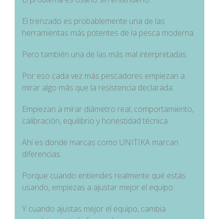
El trenzado es probablemente una de las
herramientas más potentes de la pesca moderna.
Pero también una de las más mal interpretadas.
Por eso cada vez más pescadores empiezan a
mirar algo más que la resistencia declarada.
Empiezan a mirar diámetro real, comportamiento,
calibración, equilibrio y honestidad técnica.
Ahí es donde marcas como UNITIKA marcan
diferencias.
Porque cuando entiendes realmente qué estás
usando, empiezas a ajustar mejor el equipo.
Y cuando ajustas mejor el equipo, cambia