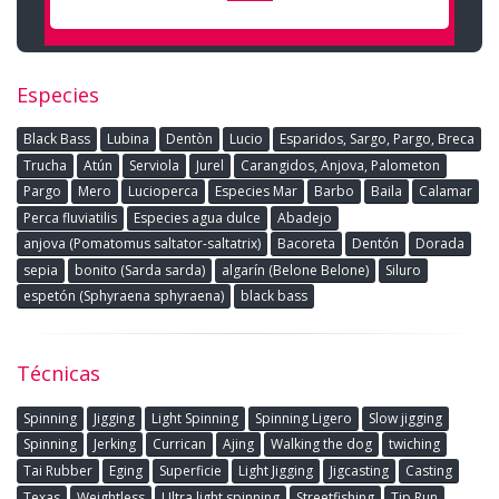
Especies
Black Bass
Lubina
Dentòn
Lucio
Esparidos, Sargo, Pargo, Breca
Trucha
Atún
Serviola
Jurel
Carangidos, Anjova, Palometon
Pargo
Mero
Lucioperca
Especies Mar
Barbo
Baila
Calamar
Perca fluviatilis
Especies agua dulce
Abadejo
anjova (Pomatomus saltator-saltatrix)
Bacoreta
Dentón
Dorada
sepia
bonito (Sarda sarda)
algarín (Belone Belone)
Siluro
espetón (Sphyraena sphyraena)
black bass
Técnicas
Spinning
Jigging
Light Spinning
Spinning Ligero
Slow jigging
Spinning
Jerking
Currican
Ajing
Walking the dog
twiching
Tai Rubber
Eging
Superficie
Light Jigging
Jigcasting
Casting
Texas
Weightless
Ultra light spinning
Streetfishing
Tip Run