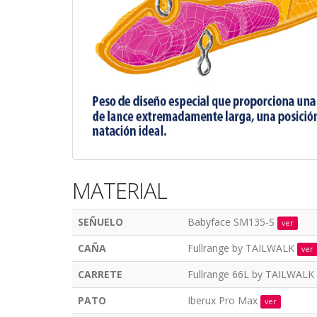
MATERIAL
SEÑUELO
Babyface SM135-S
ver
CAÑA
Fullrange by TAILWALK
ver
CARRETE
Fullrange 66L by TAILWALK
PATO
Iberux Pro Max
ver