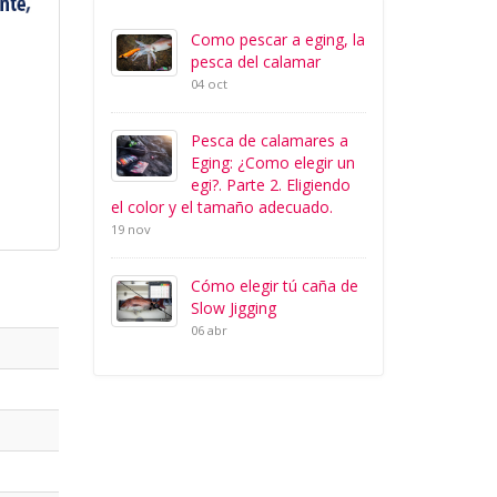
Como pescar a eging, la
pesca del calamar
04 oct
Pesca de calamares a
Eging: ¿Como elegir un
egi?. Parte 2. Eligiendo
el color y el tamaño adecuado.
19 nov
Cómo elegir tú caña de
Slow Jigging
06 abr