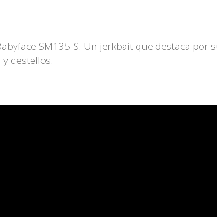
abyface SM135-S. Un jerkbait que destaca por 
 y destellos.