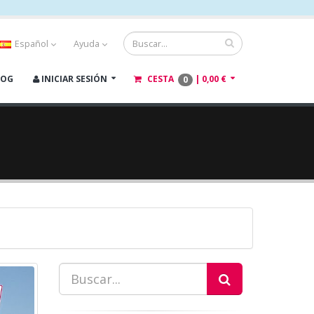
Español
Ayuda
LOG
INICIAR SESIÓN
CESTA
|
0,00 €
0