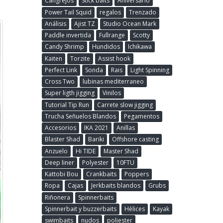
Cangrejos
Stick baits
Aniversario
Power Tail Squid
regalos
Trenzado
Análisis
Ajist TZ
Studio Ocean Mark
Paddle invertida
Fullrange
Scotty
Candy Shrimp
Hundidos
Ichikawa
Kaiten
Torzite
Assist hook
Perfect Link
Sonda
Rais
Light Spinning
Cross Two
lubinas mediterraneo
Super ligth jigging
Vinilos
Tutorial Tip Run
Carrete slow jigging
Trucha Señuelos Blandos
Pegamentos
Accesorios
IKA 2021
Anillas
Blaster Shad
Bariki
Offshore casting
Anzuelo
Hi TIDE
Master Shad
Deep liner
Polyester
10FTU
Kattobi Bou
Crankbaits
Poppers
Ropa
Cajas
Jerkbaits blandos
Grubs
Riñonera
Spinnerbaits
Spinnerbait y buzzerbaits
Hèlices
Kayak
swimbaits
nudos
poliester