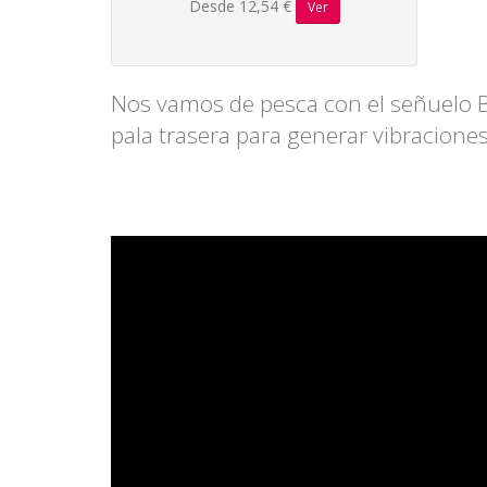
Desde 12,54 €
Ver
Nos vamos de pesca con el señuelo B
pala trasera para generar vibraciones