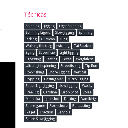
Técnicas
su
Spinning
Jigging
Light Spinning
Spinning Ligero
Slow jigging
Spinning
Jerking
Currican
Ajing
Walking the dog
twiching
Tai Rubber
Eging
Superficie
Light Jigging
Jigcasting
Casting
Texas
Weightless
Ultra light spinning
Streetfishing
Tip Run
Rockfishing
Shore jigging
Vertical
Popping
Casting Mar
Micro jigging
Super Ligh Jigging
slow jigging
Wacky
Free Rig
Carolina
Drop Shot
Volee
Metal Ika
split shot
Darting
Damikirig
Shore game
Rock shore
Baitcasting
Ika jet
Traction
Serviola
Shore Slow Jigging