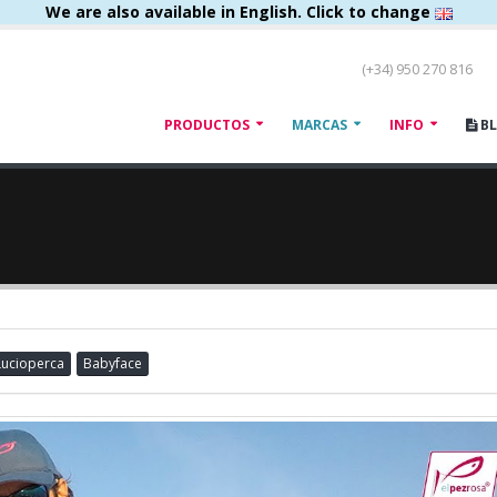
We are also available in English. Click to change
(+34) 950 270 816
PRODUCTOS
MARCAS
INFO
B
Lucioperca
Babyface