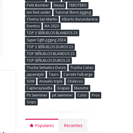
Petit Bomber
Nexus
TEROTERO
ten feet under
Tutorial Shore Jigging
Chema San Martin
Alberto Burundarena
Eventos
IKA 2023
TOP 3 SEÑUELOS BLANDOS 23
Super ligth jigging 2024
TOP 3 SEÑUELOS DUROS 23
TOP SEÑUELOS BLANDOS 23
TOP SEÑUELOS DUROS 23
Trucha Señuelos Duros
Trucha Cañas
japanstyle
Tauro
Carrete Fullrange
SOM
Anzuelo triple
Chalecos
Capturaysuelta
Grapas
Mazume
Pit Swimmer
pit swimmer
Color
Prox
Grips
Populares
Recientes