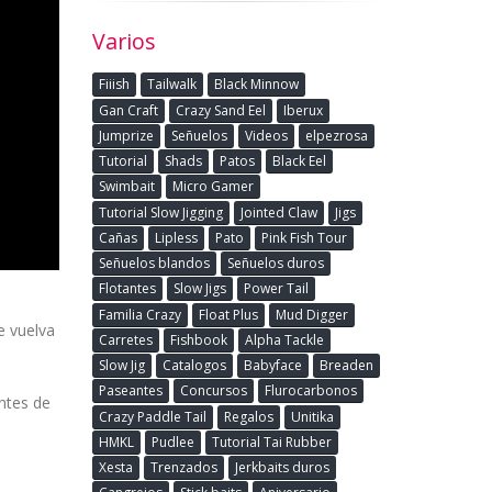
Varios
Fiiish
Tailwalk
Black Minnow
Gan Craft
Crazy Sand Eel
Iberux
Jumprize
Señuelos
Videos
elpezrosa
Tutorial
Shads
Patos
Black Eel
Swimbait
Micro Gamer
Tutorial Slow Jigging
Jointed Claw
Jigs
Cañas
Lipless
Pato
Pink Fish Tour
Señuelos blandos
Señuelos duros
Flotantes
Slow Jigs
Power Tail
Familia Crazy
Float Plus
Mud Digger
e vuelva
Carretes
Fishbook
Alpha Tackle
Slow Jig
Catalogos
Babyface
Breaden
Paseantes
Concursos
Flurocarbonos
ntes de
Crazy Paddle Tail
Regalos
Unitika
HMKL
Pudlee
Tutorial Tai Rubber
Xesta
Trenzados
Jerkbaits duros