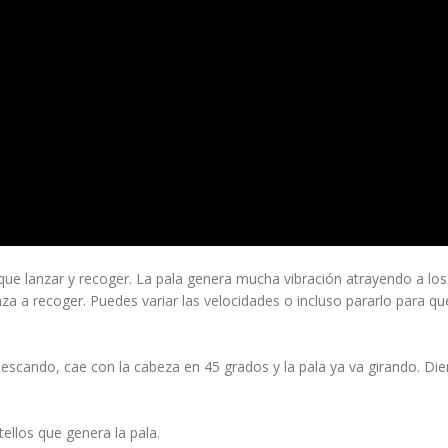
que lanzar y recoger. La pala genera mucha vibración atrayendo a los
a a recoger. Puedes variar las velocidades o incluso pararlo para qu
escando, cae con la cabeza en 45 grados y la pala ya va girando. Die
ellos que genera la pala.