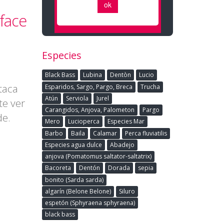
face
Especies
Black Bass
Lubina
Dentòn
Lucio
taca
Esparidos, Sargo, Pargo, Breca
Trucha
Atún
Serviola
Jurel
te ver
Carangidos, Anjova, Palometon
Pargo
de.
Mero
Lucioperca
Especies Mar
Barbo
Baila
Calamar
Perca fluviatilis
Especies agua dulce
Abadejo
anjova (Pomatomus saltator-saltatrix)
Bacoreta
Dentón
Dorada
sepia
bonito (Sarda sarda)
algarín (Belone Belone)
Siluro
espetón (Sphyraena sphyraena)
black bass