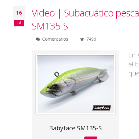
Video | Subacuático pesca
16
SM135-S
jul
Comentarios
7496
En 
el 
que
Babyface SM135-S