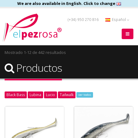
We are also available in English. Click to change
(+34) 950 270 816
Español
Mostrado 1-12 de 442 resultados
Productos
Black Bass
Lubina
Lucio
Tailwalk
ver todos