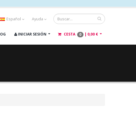
Español
Ayuda
LOG
INICIAR SESIÓN
CESTA
|
0,00 €
0