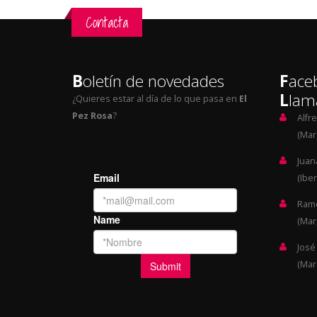
Contacta
B
oletín de novedades
F
ace
L
lam
¿Quieres estar al día de lo que pasa en
El
Pez Rosa
?
Alfr
(Mar,
Juan
(Iber
Ramó
(Mar,
José
(Mar