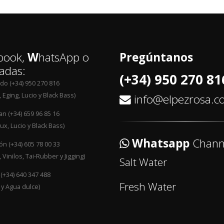
book,
W
hatsApp o
Pregúntanos
adas:
(+34) 950 270 81
edo (+34) 950 270 816
 Eging, Lucio y Black Bass)
info@elpezrosa.
an (+34) 659 96 85 16
ux, Lucio y Black Bass)
Whatsapp
Chann
n (+34) 605 78 00 33
 Vinilos, Tai-Rubber y Jigging)
Salt Water
 (+34) 640 347 488
Fresh Water
 y Agua dulce)