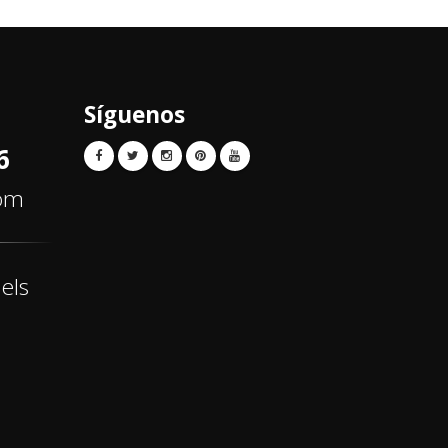
Síguenos
6
com
els