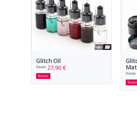
Glitch Oil
Glit
Mat
27,90 €
Desde
Desde
Nuevo
Nuev