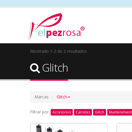
Mostrado 1-2 de 2 resultados
Glitch
Marcas
Glitch
Filtrar por:
Accesorios
Carretes
Glitch
Mantenimien