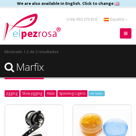
We are also available in English. Click to change
(+34) 950 270 816
Español
Mostrado 1-2 de 2 resultados
Marfix
Jigging
Slow jigging
Atún
Spinning Ligero
ver todos