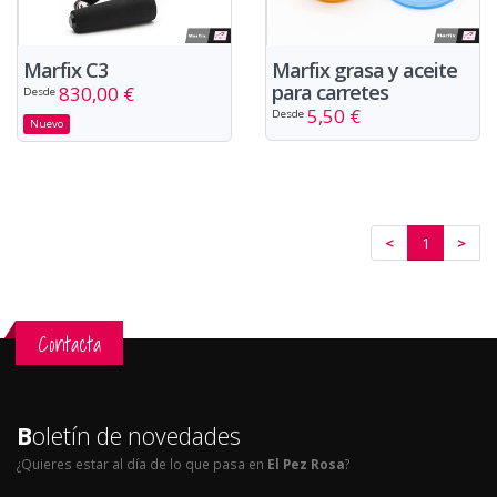
Marfix C3
Marfix grasa y aceite
para carretes
830,00 €
Desde
5,50 €
Desde
Nuevo
<
1
>
Contacta
B
oletín de novedades
¿Quieres estar al día de lo que pasa en
El Pez Rosa
?