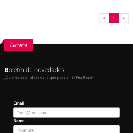
<
1
>
Contacta
B
oletín de novedades
¿Quieres estar al día de lo que pasa en
El Pez Rosa
?