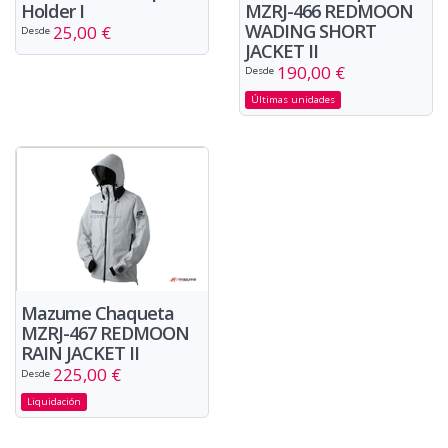
Holder I
MZRJ-466 REDMOON
WADING SHORT
25,00 €
Desde
JACKET II
190,00 €
Desde
Últimas unidades
Mazume Chaqueta
MZRJ-467 REDMOON
RAIN JACKET II
225,00 €
Desde
Liquidación