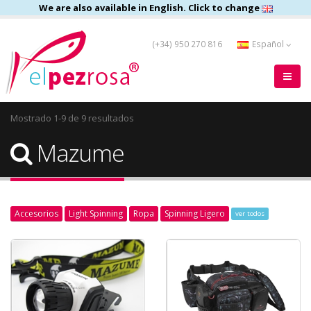
We are also available in English. Click to change
(+34) 950 270 816
Español
Mostrado 1-9 de 9 resultados
Mazume
Accesorios
Light Spinning
Ropa
Spinning Ligero
ver todos