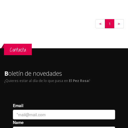
<
1
>
Contacta
B
oletín de novedades
¿Quieres estar al día de lo que pasa en
El Pez Rosa
?