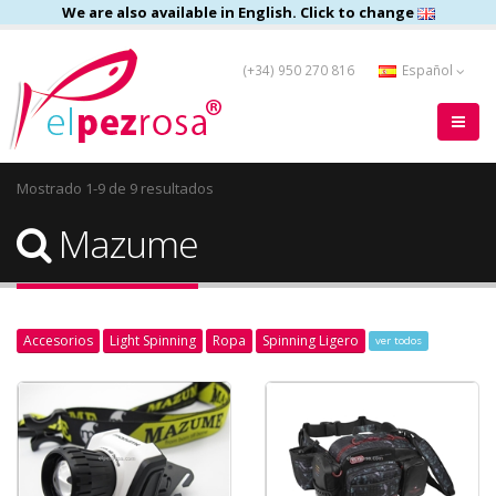
We are also available in English. Click to change
(+34) 950 270 816
Español
Mostrado 1-9 de 9 resultados
Mazume
Accesorios
Light Spinning
Ropa
Spinning Ligero
ver todos