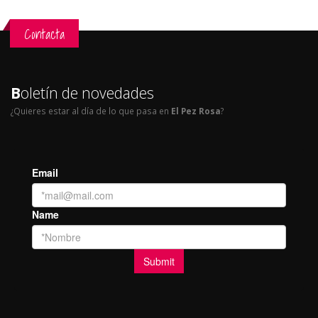
Contacta
B
oletín de novedades
¿Quieres estar al día de lo que pasa en
El Pez Rosa
?