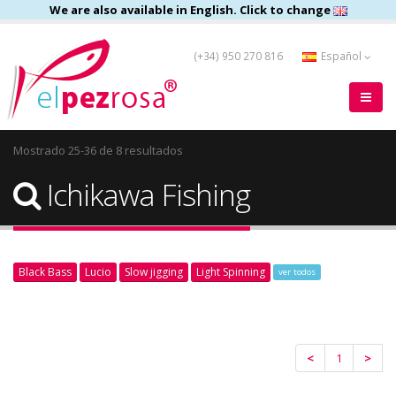
We are also available in English. Click to change
(+34) 950 270 816
Español
Mostrado 25-36 de 8 resultados
Ichikawa Fishing
Black Bass
Lucio
Slow jigging
Light Spinning
ver todos
<
1
>