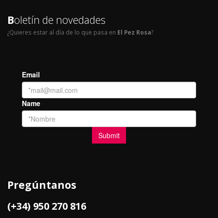
B
oletín de novedades
¿Quieres estar al día de lo que pasa en
El Pez Rosa
?
Pregúntanos
(+34) 950 270 816