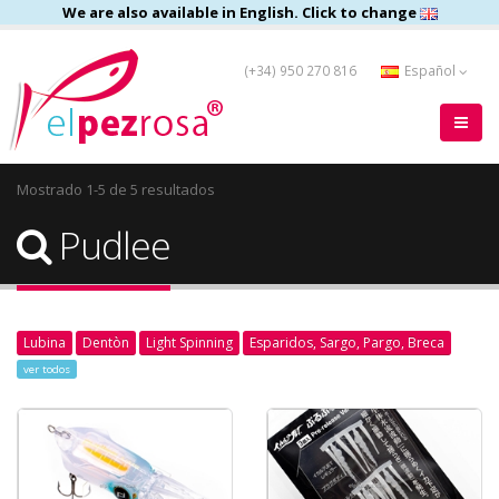
We are also available in English. Click to change
(+34) 950 270 816
Español
Mostrado 1-5 de 5 resultados
Pudlee
Lubina
Dentòn
Light Spinning
Esparidos, Sargo, Pargo, Breca
ver todos