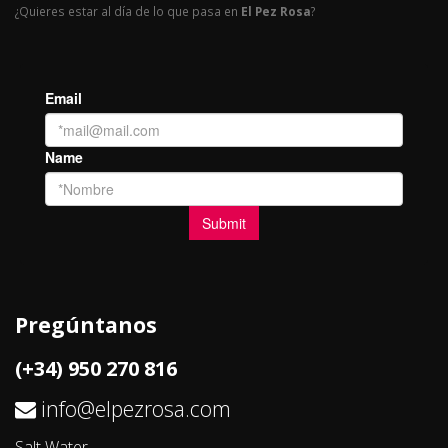
¿Quieres estar al día de lo que pasa en
El Pez Rosa
?
Pregúntanos
(+34) 950 270 816
info@elpezrosa.com
Salt Water