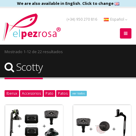
We are also available in English. Click to change
(+34) 950 270 816
Español
Mostrado 1-12 de 22 resultados
Scotty
Iberux
Accesorios
Pato
Patos
ver todos