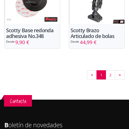
Scotty Base redonda
Scotty Brazo
adhesiva No.348
Articulado de bolas
9,90 €
44,99 €
Desde
Desde
<
1
2
>
Contacta
B
oletín de novedades