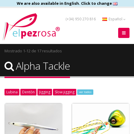
We are also available in English. Click to change
(+34) 950 270 816
Español
Mostrado 1-12 de 17 resultados
Alpha Tackle
Lubina
Dentòn
Jigging
Slow jigging
ver todos