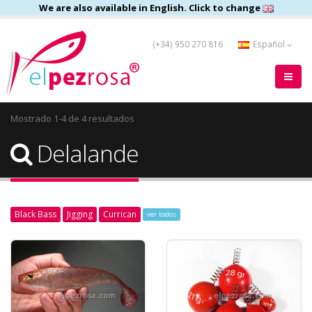
We are also available in English. Click to change
(+34) 950 270 816
Español
Mostrado 1-4 de 4 resultados
Delalande
Black Bass
Jigging
Currican
ver todos