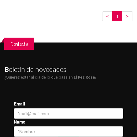
<
1
>
Contacta
B
oletín de novedades
¿Quieres estar al día de lo que pasa en
El Pez Rosa
?