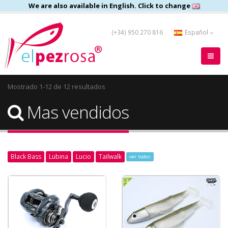
We are also available in English. Click to change
(+34) 950 270 816
Español
Mostrado 1-12 de 12 resultados
Mas vendidos
Black Bass
Lubina
Lucio
Tailwalk
ver todos