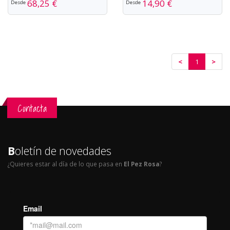
68,25 €
14,90 €
Desde
Desde
<
1
>
Contacta
B
oletín de novedades
¿Quieres estar al día de lo que pasa en
El Pez Rosa
?