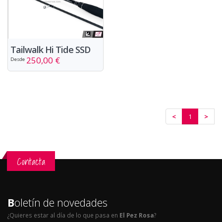
Tailwalk Hi Tide SSD
250,00 €
Desde
<
1
>
Contacta
B
oletín de novedades
¿Quieres estar al día de lo que pasa en
El Pez Rosa
?