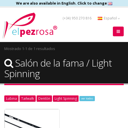
We are also available in English. Click to change
(+34) 950 270 816
Español
Mostrado 1-1 de 1 resultados
Salón de la fama / Light
Spinning
Lubina
Tailwalk
Dentòn
Light Spinning
ver todos