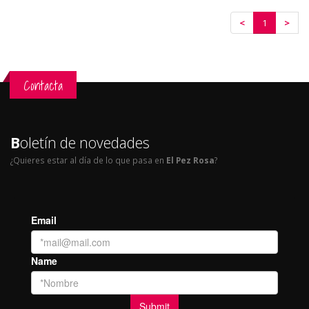
<
1
>
Contacta
B
oletín de novedades
¿Quieres estar al día de lo que pasa en
El Pez Rosa
?