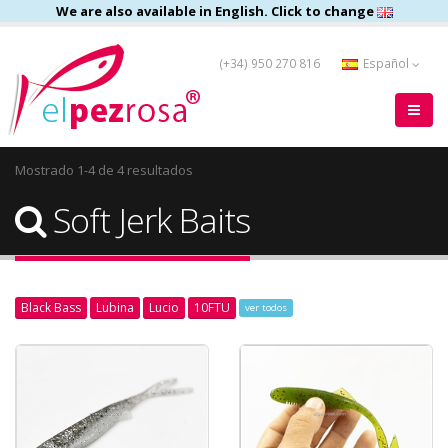
We are also available in English. Click to change
(+34) 950 270 816
Español
Mostrado 1-4 de 4 resultados
Soft Jerk Baits
Black Bass
Lubina
Lucio
10FTU
ver todos