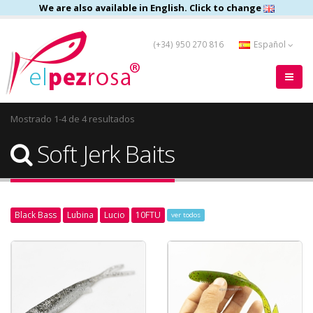
We are also available in English. Click to change
(+34) 950 270 816
Español
Mostrado 1-4 de 4 resultados
Soft Jerk Baits
Black Bass
Lubina
Lucio
10FTU
ver todos