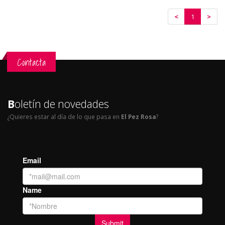
<
1
>
Contacta
B
oletín de novedades
¿Quieres estar al día de lo que pasa en
El Pez Rosa
?