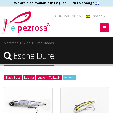
We are also available in English. Click to change
(+34) 950 270 816
Español
Mostrado 1-12 de 115 resultados
Esche Dure
Black Bass
Lubina
Lucio
Tailwalk
ver todos