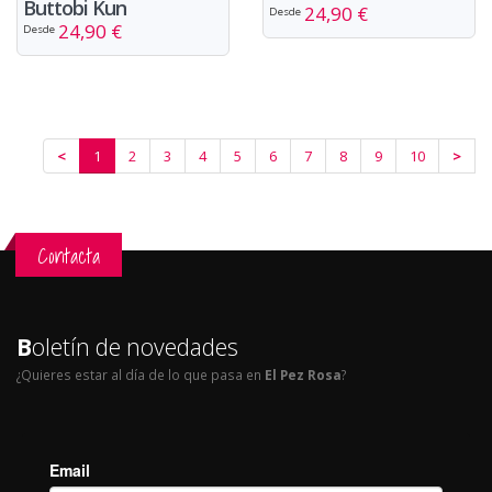
Buttobi Kun
24,90 €
Desde
24,90 €
Desde
<
1
2
3
4
5
6
7
8
9
10
>
Contacta
B
oletín de novedades
¿Quieres estar al día de lo que pasa en
El Pez Rosa
?