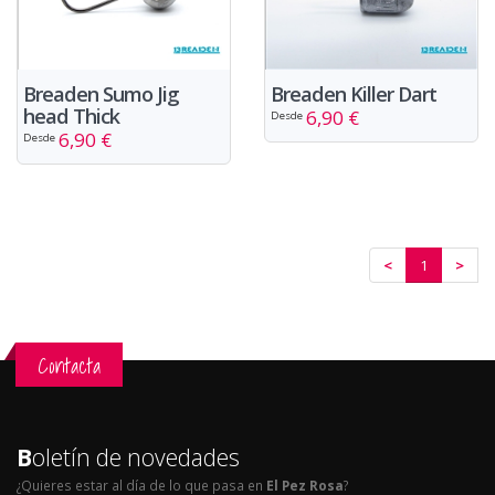
Breaden Sumo Jig
Breaden Killer Dart
head Thick
6,90 €
Desde
6,90 €
Desde
<
1
>
Contacta
B
oletín de novedades
¿Quieres estar al día de lo que pasa en
El Pez Rosa
?