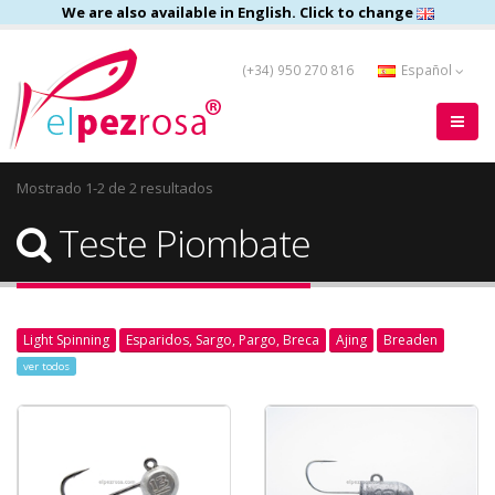
We are also available in English. Click to change
(+34) 950 270 816
Español
Mostrado 1-2 de 2 resultados
Teste Piombate
Light Spinning
Esparidos, Sargo, Pargo, Breca
Ajing
Breaden
ver todos