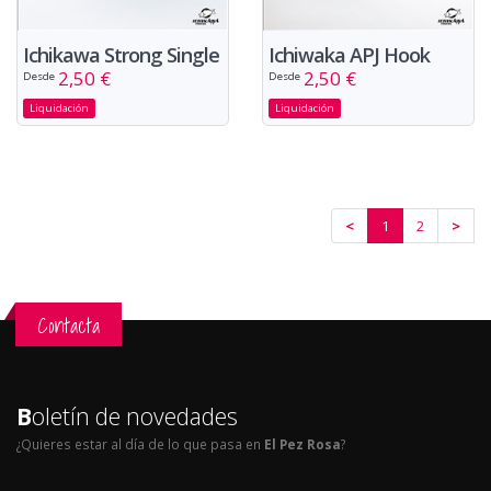
Ichikawa Strong Single
Ichiwaka APJ Hook
2,50 €
2,50 €
Desde
Desde
Liquidación
Liquidación
<
1
2
>
Contacta
B
oletín de novedades
¿Quieres estar al día de lo que pasa en
El Pez Rosa
?