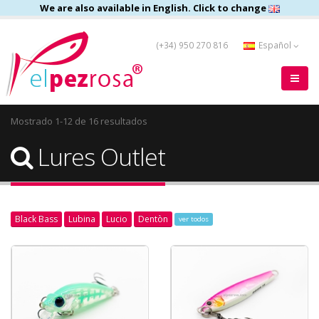
We are also available in English. Click to change
(+34) 950 270 816
Español
Mostrado 1-12 de 16 resultados
Lures Outlet
Black Bass
Lubina
Lucio
Dentòn
ver todos