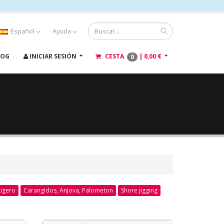
Español
Ayuda
LOG
INICIAR SESIÓN
CESTA
|
0,00 €
0
Ligero
Carangidos, Anjova, Palometon
Shore jigging