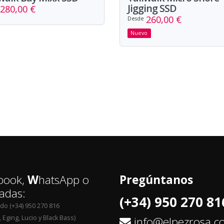
Jigging SSD
280,00 €
260,00 €
Desde
Nuevo
book,
W
hatsApp o
Pregúntanos
adas:
(+34) 950 270 81
edo (+34) 950 270 816
 Eging, Lucio y Black Bass)
info@elpezrosa.