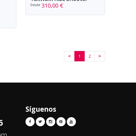
310,00 €
Desde
<
1
2
>
Síguenos
6
com