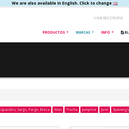
We are also available in English. Click to change
(+34) 950 270 816
PRODUCTOS
MARCAS
INFO
B
Esparidos, Sargo, Pargo, Breca
Atún
Trucha
Jumprize
Jurel
Spinning 