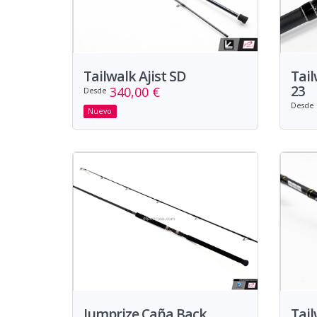
Tailwalk Ajist SD
Tai
23
340,00 €
Desde
Desde
Nuevo
Jumprize Caña Back
Tail