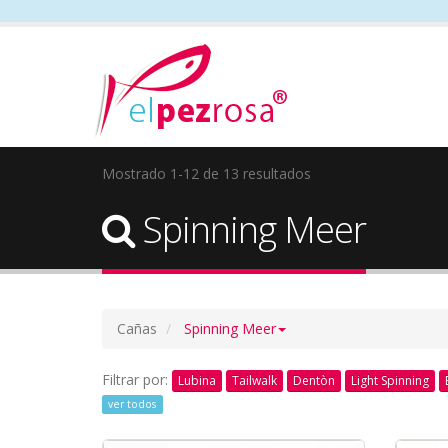
Mostrado 1-12 de 13 resultados
Spinning Meer
Cañas
Spinning Meer
Filtrar por:
Lubina
Tailwalk
Dentòn
Light Spinning
ver todos