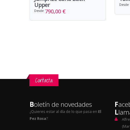
Upper
Desde
790,00 €
Desde
Contacta
B
oletín de novedades
F
ace
L
lam
¿Quieres estar al día de lo que pasa en
El
Pez Rosa
?
Alfr
(Mar,