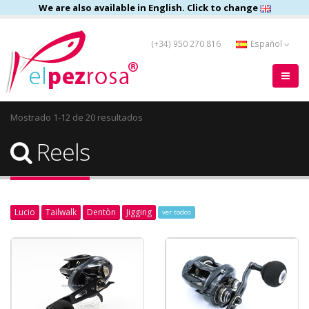
We are also available in English. Click to change
(+34) 950 270 816
Español
Mostrado 1-12 de 20 resultados
Reels
Lucio
Tailwalk
Dentòn
Jigging
ver todos