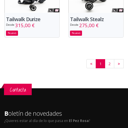
Tailwalk Durize
Tailwalk Stealz
315,00 €
275,00 €
Desde
Desde
Nuevo
Nuevo
<
1
2
>
Contacta
B
oletín de novedades
¿Quieres estar al día de lo que pasa en
El Pez Rosa
?