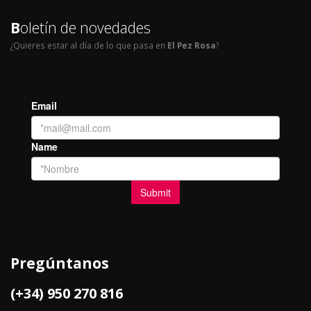
B
oletín de novedades
¿Quieres estar al día de lo que pasa en
El Pez Rosa
?
Pregúntanos
(+34) 950 270 816