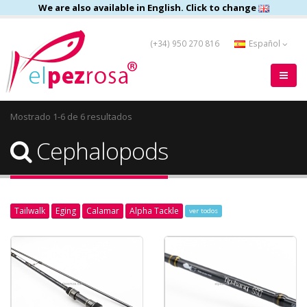
We are also available in English. Click to change
(+34) 950 270 816
Español
Mostrado 1-6 de 6 resultados
Cephalopods
Tailwalk
Eging
Calamar
Alpha Tackle
ver todos