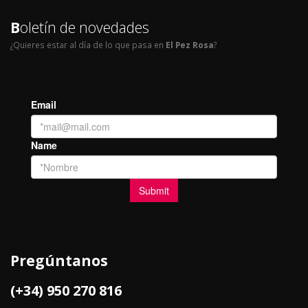
B
oletín de novedades
¿Quieres estar al día de lo que pasa en
El Pez Rosa
?
Pregúntanos
(+34) 950 270 816