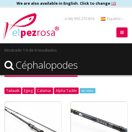
We are also available in English. Click to change
(+34) 950 270 816
Español
Mostrado 1-6 de 6 resultados
Céphalopodes
Tailwalk
Eging
Calamar
Alpha Tackle
ver todos