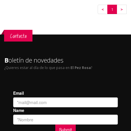
<
1
>
Contacta
B
oletín de novedades
¿Quieres estar al día de lo que pasa en
El Pez Rosa
?