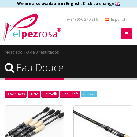
We are also available in English. Click to change
(+34) 950 270 816
Español
Mostrado 1-3 de 3 resultados
Eau Douce
Black Bass
Lucio
Tailwalk
Gan Craft
ver todos