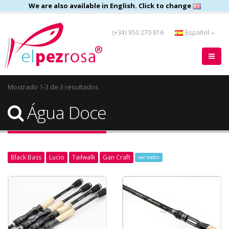
We are also available in English. Click to change
(+34) 950 270 816
Español
Mostrado 1-3 de 3 resultados
Água Doce
Black Bass
Lucio
Tailwalk
Gan Craft
ver todos