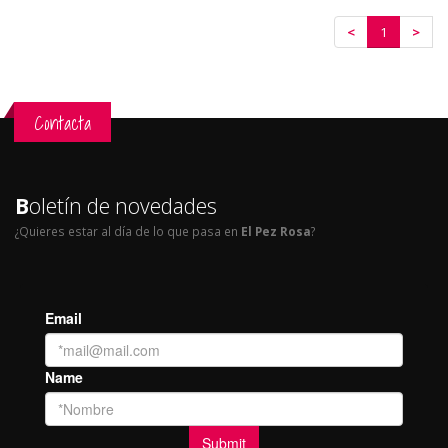
<
1
>
Contacta
B
oletín de novedades
¿Quieres estar al día de lo que pasa en
El Pez Rosa
?