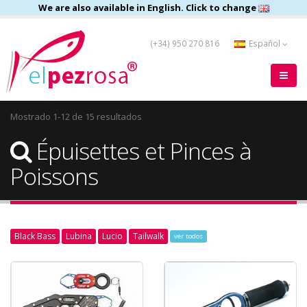
We are also available in English. Click to change
(+34) 950 270 816
Español
Mostrado 1-12 de 15 resultados
Épuisettes et Pinces à
Poissons
Black Bass
Lubina
Lucio
Tailwalk
ver todos