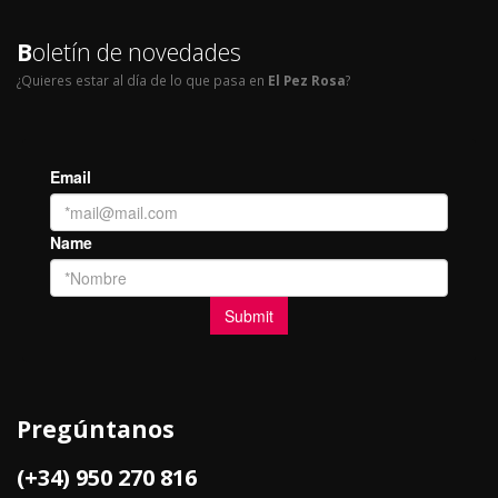
B
oletín de novedades
¿Quieres estar al día de lo que pasa en
El Pez Rosa
?
Pregúntanos
(+34) 950 270 816