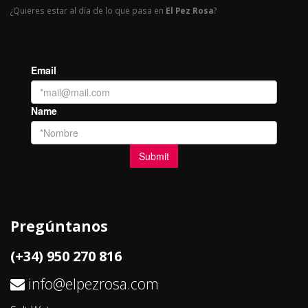
¿Quieres estar al día de lo que pasa en
El Pez Rosa
?
Pregúntanos
(+34) 950 270 816
info@elpezrosa.com