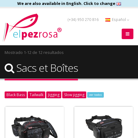
We are also available in English. Click to change
(+34) 950 270 816
Español
Mostrado 1-12 de 12 resultados
Sacs et Boîtes
Black Bass
Tailwalk
Jigging
Slow jigging
ver todos