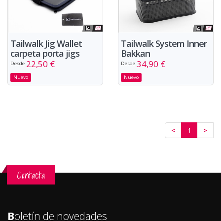
Tailwalk Jig Wallet
Tailwalk System Inner
carpeta porta jigs
Bakkan
22,50 €
34,90 €
Desde
Desde
Nuevo
Nuevo
<
1
>
Contacta
B
oletín de novedades