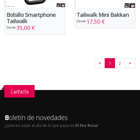
Bolsillo Smartphone
Tailwalk Mini Bakkan
Tailwalk
17,50 €
Desde
35,00 €
Desde
<
1
2
>
Contacta
B
oletín de novedades
¿Quieres estar al día de lo que pasa en
El Pez Rosa
?