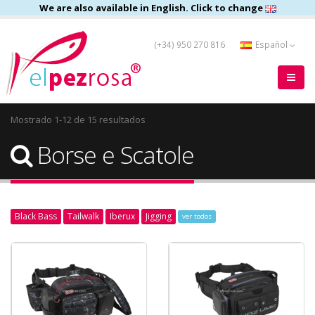
We are also available in English. Click to change
(+34) 950 270 816
Español
Mostrado 1-12 de 15 resultados
Borse e Scatole
Black Bass
Tailwalk
Iberux
Jigging
ver todos