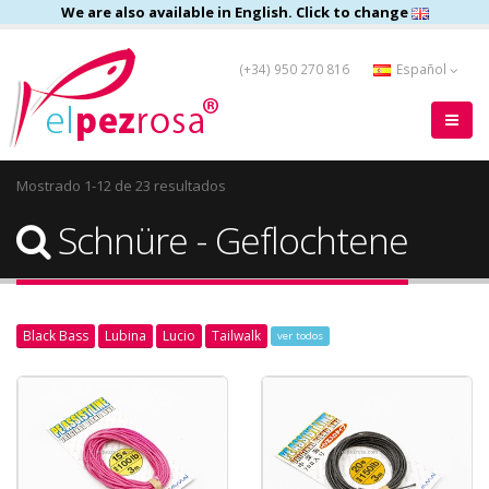
We are also available in English. Click to change
(+34) 950 270 816
Español
Mostrado 1-12 de 23 resultados
Schnüre - Geflochtene
Black Bass
Lubina
Lucio
Tailwalk
ver todos