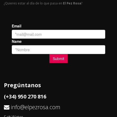
¿Quieres estar al día de lo que pasa en
El Pez Rosa
?
Pregúntanos
(+34) 950 270 816
info@elpezrosa.com