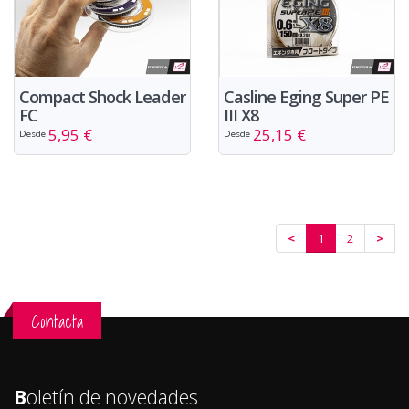
Compact Shock Leader
Casline Eging Super PE
FC
III X8
5,95 €
25,15 €
Desde
Desde
<
1
2
>
Contacta
B
oletín de novedades