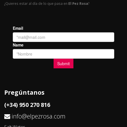
¿Quieres estar al día de lo que pasa en
El Pez Rosa
?
Pregúntanos
(+34) 950 270 816
info@elpezrosa.com