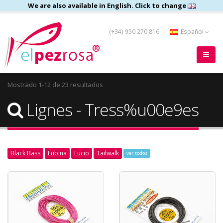
We are also available in English. Click to change
(+34) 950 270 816
Español
Mostrado 1-12 de 23 resultados
Lignes - Tress%u00e9es
Black Bass
Lubina
Lucio
Tailwalk
ver todos