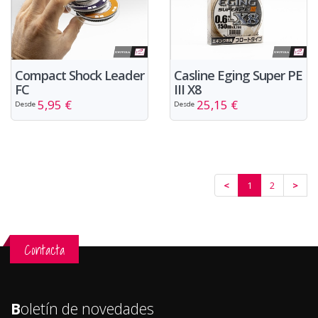
Compact Shock Leader
Casline Eging Super PE
FC
III X8
5,95 €
25,15 €
Desde
Desde
<
1
2
>
Contacta
B
oletín de novedades