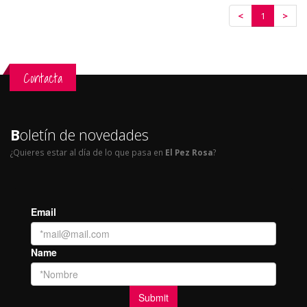
<
1
>
Contacta
B
oletín de novedades
¿Quieres estar al día de lo que pasa en
El Pez Rosa
?