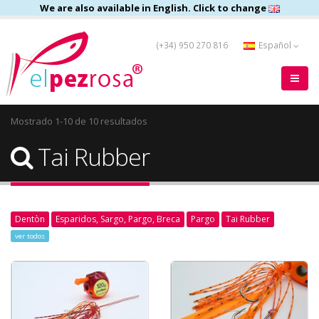
We are also available in English. Click to change
(+34) 950 270 816
Español
Mostrado 1-10 de 10 resultados
Tai Rubber
Dentòn
Esparidos, Sargo, Pargo, Breca
Pargo
Tai Rubber
ver todos