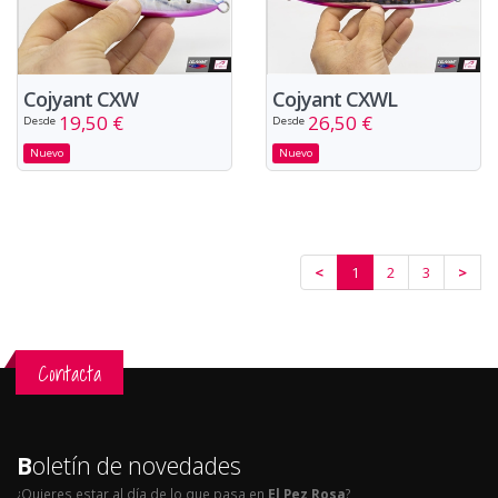
Cojyant CXW
Cojyant CXWL
19,50 €
26,50 €
Desde
Desde
Nuevo
Nuevo
<
1
2
3
>
Contacta
B
oletín de novedades
¿Quieres estar al día de lo que pasa en
El Pez Rosa
?