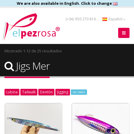
We are also available in English. Click to change
(+34) 950 270 816
Español
Mostrado 1-12 de 25 resultados
Jigs Mer
Lubina
Tailwalk
Dentòn
Jigging
ver todos