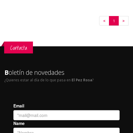
<
1
>
Contacta
B
oletín de novedades
¿Quieres estar al día de lo que pasa en
El Pez Rosa
?