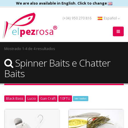
We are also available in English. Click to change
(+34) 950 270 816
Español
Mostrado 1-4 de 4 resultados
Spinner Baits e Chatter
Baits
Black Bass
Lucio
Gan Craft
10FTU
ver todos