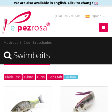
We are also available in English. Click to change
(+34) 950 270 816
Español
Mostrado 1-12 de 18 resultados
Swimbaits
Black Bass
Lubina
Lucio
Gan Craft
ver todos