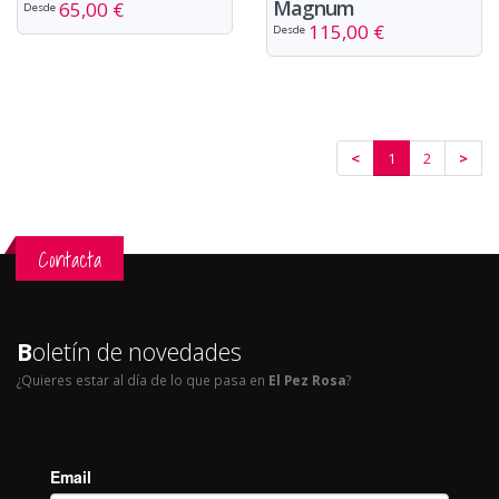
Magnum
65,00 €
Desde
115,00 €
Desde
<
1
2
>
Contacta
B
oletín de novedades
¿Quieres estar al día de lo que pasa en
El Pez Rosa
?