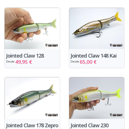
Jointed Claw 128
Jointed Claw 148 Kai
49,95 €
65,00 €
Desde
Desde
Jointed Claw 178 Zepro
Jointed Claw 230