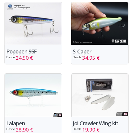
Popopen 95F
S-Caper
24,50 €
34,95 €
Desde
Desde
Lalapen
Joi Crawler Wing kit
28,90 €
19,90 €
Desde
Desde