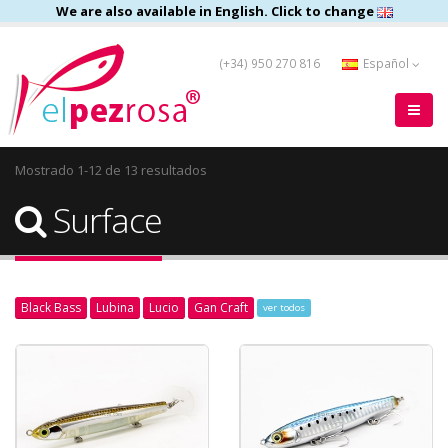
We are also available in English. Click to change
(+34) 950 270 816
Español
Mostrado 1-12 de 13 resultados
Surface
Black Bass
Lubina
Lucio
Gan Craft
ver todos