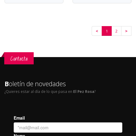
<
1
2
>
Contacta
B
oletín de novedades
¿Quieres estar al día de lo que pasa en
El Pez Rosa
?